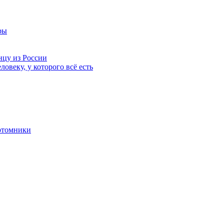
ры
нцу из России
ловеку, у которого всё есть
отомники