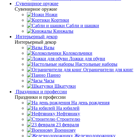
Сувенирное оружие
Сувенирное оружие
Ножи
Кортики
Сабли и шашки
Кинжалы
Интерьерный декор
Интерьерный декор
Вазы
Колокольчики
Ложки для обуви
Настольные наборы
Ограничители для книг
Панно
Часы
Шкатулки
Праздники и профессии
Праздники и профессии
На день рождения
На юбилей
Нефтянику
Строителю
23 февраля
Военному
Железнодорожнику