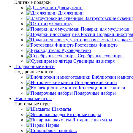
Элитные подарки
Для мужчин
Для женщин
Златоустовские сувени
Охотнику
Подарки для мусульман
Подарки иностра
Подарки че
Ростовская Финифть
Руководителю
Серебряные сувениры
Сувениры из янтаря
Подарочные книги
Подарочные книги
Библиотеки и мног
Исторические книги
Коллекционные книги
Подарочные наборы
Настольные игры
Настольные игры
Шахматы
Янтарные нарды
Янтарные шахматы
Нарды
Солонобль