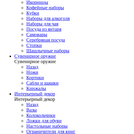
Икорницы
Кофейные наборы
Кубки
Наборы для алкоголя
Наборы для чая
Посуда из янтаря
Самовары
Серебряная посуда
Стопки
Шашлычные наборы
Сувенирное оружие
Сувенирное оружие
Назад
Ножи
Кортики
Сабли и шашки
Кинжалы
Интерьерный декор
Интерьерный декор
Назад
Вазы
Колокольчики
Ложки для обуви
Настольные наборы
Ограничители для книг