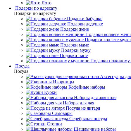
Лото
Подарки по адресату
Подарки по адресату
Подарки бабушке
Подарки дедушке
Подарки жене
Подарки коллеге жен
Подарки коллеге муж
Подарки маме
Подарки мужу
Подарки папе
Подарки пожилому
Посуда
Посуда
Аксессуары для
Икорницы
Кофейные наборы
Кубки
Наборы для алкоголя
Наборы для чая
Посуда из янтаря
Самовары
Серебряная посуда
Стопки
Шашлычные наборы