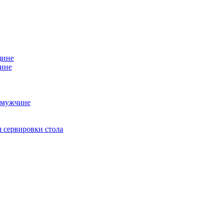
щине
чине
 мужчине
 сервировки стола