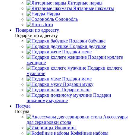
Янтарные нарды
Янтарные шахматы
Нарды
Солонобль
Лото
Подарки по адресату
Подарки по адресату
Подарки бабушке
Подарки дедушке
Подарки жене
Подарки коллеге
женщине
Подарки коллеге
мужчине
Подарки маме
Подарки мужу
Подарки папе
Подарки
пожилому мужчине
Посуда
Посуда
Аксессуары
для сервировки стола
Икорницы
Кофейные наборы