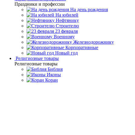
Праздники и профессии
На день рождения
На юбилей
Нефтянику
Строителю
23 февраля
Военному
Железнодорожнику
Корпоративные
Новый год
Религиозные товары
Религиозные товары
Библия
Иконы
Коран
Главная
Каталог товаров
Подарочные настольные
игры
Подарочные нарды ручной работы
Резные нарды из
массива чёрного дуба "Белокаменные-6"
Резные нарды из массива
чёрного дуба