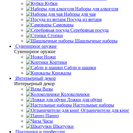
Кубки
Наборы для алкоголя
Наборы для чая
Посуда из янтаря
Самовары
Серебряная посуда
Стопки
Шашлычные наборы
Сувенирное оружие
Сувенирное оружие
Ножи
Кортики
Сабли и шашки
Кинжалы
Интерьерный декор
Интерьерный декор
Вазы
Колокольчики
Ложки для обуви
Настольные наборы
Ограничители для книг
Панно
Часы
Шкатулки
Праздники и профессии