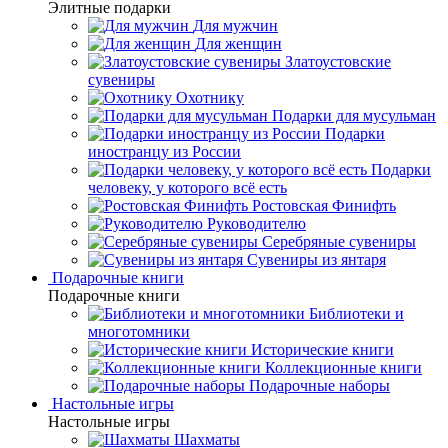
Элитные подарки
Для мужчин
Для женщин
Златоустовские
сувениры
Охотнику
Подарки для мусульман
Подарки
иностранцу из России
Подарки
человеку, у которого всё есть
Ростовская Финифть
Руководителю
Серебряные сувениры
Сувениры из янтаря
Подарочные книги
Подарочные книги
Библиотеки и
многотомники
Исторические книги
Коллекционные книги
Подарочные наборы
Настольные игры
Настольные игры
Шахматы