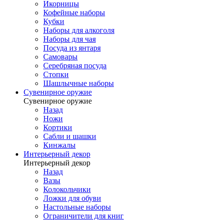
Икорницы
Кофейные наборы
Кубки
Наборы для алкоголя
Наборы для чая
Посуда из янтаря
Самовары
Серебряная посуда
Стопки
Шашлычные наборы
Сувенирное оружие
Сувенирное оружие
Назад
Ножи
Кортики
Сабли и шашки
Кинжалы
Интерьерный декор
Интерьерный декор
Назад
Вазы
Колокольчики
Ложки для обуви
Настольные наборы
Ограничители для книг