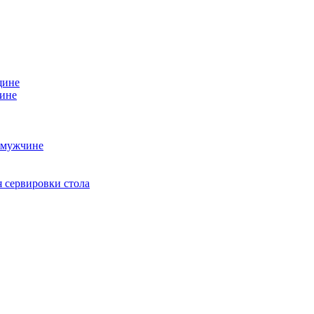
щине
чине
 мужчине
 сервировки стола