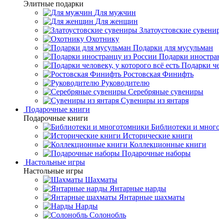
Элитные подарки
Для мужчин
Для женщин
Златоустовские сувени
Охотнику
Подарки для мусульман
Подарки иностра
Подарки че
Ростовская Финифть
Руководителю
Серебряные сувениры
Сувениры из янтаря
Подарочные книги
Подарочные книги
Библиотеки и мног
Исторические книги
Коллекционные книги
Подарочные наборы
Настольные игры
Настольные игры
Шахматы
Янтарные нарды
Янтарные шахматы
Нарды
Солонобль