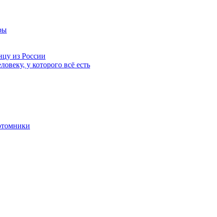
ры
нцу из России
ловеку, у которого всё есть
отомники