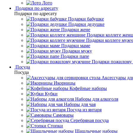
Лото
Подарки по адресату
Подарки по адресату
Подарки бабушке
Подарки дедушке
Подарки жене
Подарки коллеге жен
Подарки коллеге муж
Подарки маме
Подарки мужу
Подарки папе
Подарки пожилому
Посуда
Посуда
Аксессуары для
Икорницы
Кофейные наборы
Кубки
Наборы для алкоголя
Наборы для чая
Посуда из янтаря
Самовары
Серебряная посуда
Стопки
Шашлычные наборы