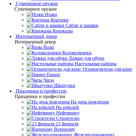
Сувенирное оружие
Сувенирное оружие
Ножи
Кортики
Сабли и шашки
Кинжалы
Интерьерный декор
Интерьерный декор
Вазы
Колокольчики
Ложки для обуви
Настольные наборы
Ограничители для книг
Панно
Часы
Шкатулки
Праздники и профессии
Праздники и профессии
На день рождения
На юбилей
Нефтянику
Строителю
23 февраля
Военному
Железнодорожнику