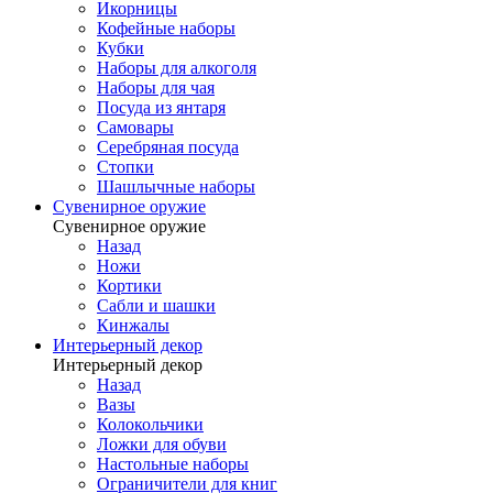
Икорницы
Кофейные наборы
Кубки
Наборы для алкоголя
Наборы для чая
Посуда из янтаря
Самовары
Серебряная посуда
Стопки
Шашлычные наборы
Сувенирное оружие
Сувенирное оружие
Назад
Ножи
Кортики
Сабли и шашки
Кинжалы
Интерьерный декор
Интерьерный декор
Назад
Вазы
Колокольчики
Ложки для обуви
Настольные наборы
Ограничители для книг