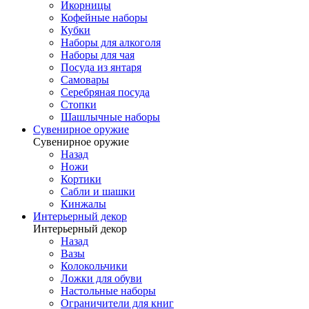
Икорницы
Кофейные наборы
Кубки
Наборы для алкоголя
Наборы для чая
Посуда из янтаря
Самовары
Серебряная посуда
Стопки
Шашлычные наборы
Сувенирное оружие
Сувенирное оружие
Назад
Ножи
Кортики
Сабли и шашки
Кинжалы
Интерьерный декор
Интерьерный декор
Назад
Вазы
Колокольчики
Ложки для обуви
Настольные наборы
Ограничители для книг