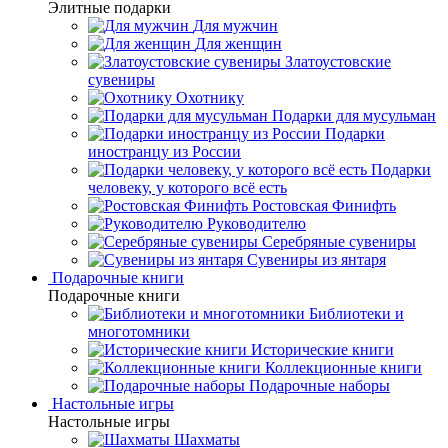
Элитные подарки
Для мужчин
Для женщин
Златоустовские
сувениры
Охотнику
Подарки для мусульман
Подарки
иностранцу из России
Подарки
человеку, у которого всё есть
Ростовская Финифть
Руководителю
Серебряные сувениры
Сувениры из янтаря
Подарочные книги
Подарочные книги
Библиотеки и
многотомники
Исторические книги
Коллекционные книги
Подарочные наборы
Настольные игры
Настольные игры
Шахматы