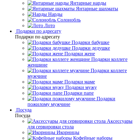
Янтарные нарды
Янтарные шахматы
Нарды
Солонобль
Лото
Подарки по адресату
Подарки по адресату
Подарки бабушке
Подарки дедушке
Подарки жене
Подарки коллеге
женщине
Подарки коллеге
мужчине
Подарки маме
Подарки мужу
Подарки папе
Подарки
пожилому мужчине
Посуда
Посуда
Аксессуары
для сервировки стола
Икорницы
Кофейные наборы