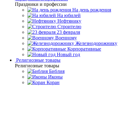
Праздники и профессии
На день рождения
На юбилей
Нефтянику
Строителю
23 февраля
Военному
Железнодорожнику
Корпоративные
Новый год
Религиозные товары
Религиозные товары
Библия
Иконы
Коран
Главная
Каталог товаров
Подарочные настольные
игры
Подарочные шахматы ручной работы
Шахматы "Русские
сказки" креноид
Шахматы "Русские сказки"
креноид