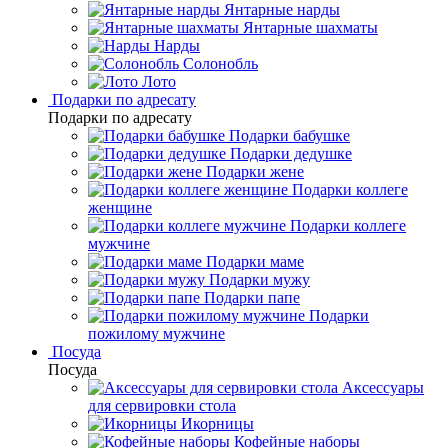
Янтарные нарды
Янтарные шахматы
Нарды
Солонобль
Лото
Подарки по адресату
Подарки по адресату
Подарки бабушке
Подарки дедушке
Подарки жене
Подарки коллеге
женщине
Подарки коллеге
мужчине
Подарки маме
Подарки мужу
Подарки папе
Подарки
пожилому мужчине
Посуда
Посуда
Аксессуары
для сервировки стола
Икорницы
Кофейные наборы