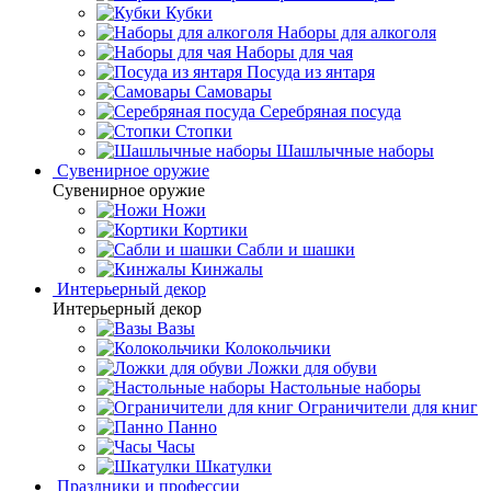
Кубки
Наборы для алкоголя
Наборы для чая
Посуда из янтаря
Самовары
Серебряная посуда
Стопки
Шашлычные наборы
Сувенирное оружие
Сувенирное оружие
Ножи
Кортики
Сабли и шашки
Кинжалы
Интерьерный декор
Интерьерный декор
Вазы
Колокольчики
Ложки для обуви
Настольные наборы
Ограничители для книг
Панно
Часы
Шкатулки
Праздники и профессии