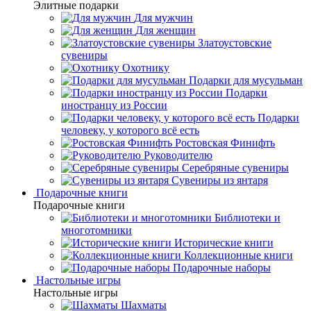
Элитные подарки
Для мужчин
Для женщин
Златоустовские
сувениры
Охотнику
Подарки для мусульман
Подарки
иностранцу из России
Подарки
человеку, у которого всё есть
Ростовская Финифть
Руководителю
Серебряные сувениры
Сувениры из янтаря
Подарочные книги
Подарочные книги
Библиотеки и
многотомники
Исторические книги
Коллекционные книги
Подарочные наборы
Настольные игры
Настольные игры
Шахматы