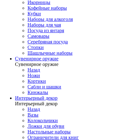
Икорницы
Кофейные наборы
Кубки
Наборы для алкоголя
Наборы для чая
Посуда из янтаря
Самовары
Серебряная посуда
Стопки
Шашлычные наборы
Сувенирное оружие
Сувенирное оружие
Назад
Ножи
Кортики
Сабли и шашки
Кинжалы
Интерьерный декор
Интерьерный декор
Назад
Вазы
Колокольчики
Ложки для обуви
Настольные наборы
Ограничители для книг