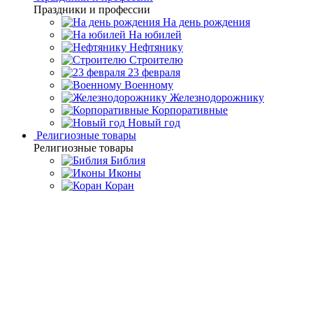
Праздники и профессии
На день рождения
На юбилей
Нефтянику
Строителю
23 февраля
Военному
Железнодорожнику
Корпоративные
Новый год
Религиозные товары
Религиозные товары
Библия
Иконы
Коран
Главная
Каталог товаров
Подарочные настольные
игры
Янтарные нарды
Нарды из карельской березы и янтаря
"Волк"
Нарды из карельской березы
и янтаря "Волк"