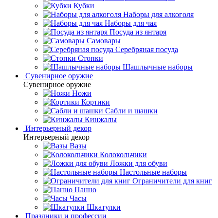
Кубки
Наборы для алкоголя
Наборы для чая
Посуда из янтаря
Самовары
Серебряная посуда
Стопки
Шашлычные наборы
Сувенирное оружие
Сувенирное оружие
Ножи
Кортики
Сабли и шашки
Кинжалы
Интерьерный декор
Интерьерный декор
Вазы
Колокольчики
Ложки для обуви
Настольные наборы
Ограничители для книг
Панно
Часы
Шкатулки
Праздники и профессии