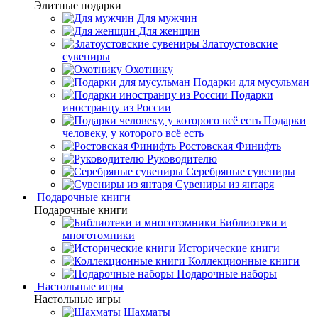
Элитные подарки
Для мужчин
Для женщин
Златоустовские
сувениры
Охотнику
Подарки для мусульман
Подарки
иностранцу из России
Подарки
человеку, у которого всё есть
Ростовская Финифть
Руководителю
Серебряные сувениры
Сувениры из янтаря
Подарочные книги
Подарочные книги
Библиотеки и
многотомники
Исторические книги
Коллекционные книги
Подарочные наборы
Настольные игры
Настольные игры
Шахматы