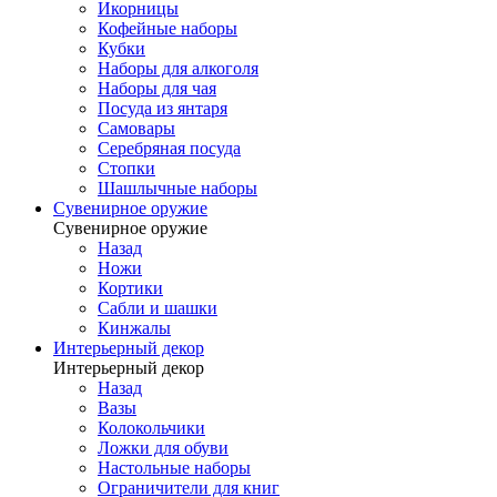
Икорницы
Кофейные наборы
Кубки
Наборы для алкоголя
Наборы для чая
Посуда из янтаря
Самовары
Серебряная посуда
Стопки
Шашлычные наборы
Сувенирное оружие
Сувенирное оружие
Назад
Ножи
Кортики
Сабли и шашки
Кинжалы
Интерьерный декор
Интерьерный декор
Назад
Вазы
Колокольчики
Ложки для обуви
Настольные наборы
Ограничители для книг