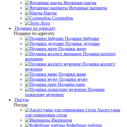
Янтарные нарды
Янтарные шахматы
Нарды
Солонобль
Лото
Подарки по адресату
Подарки по адресату
Подарки бабушке
Подарки дедушке
Подарки жене
Подарки коллеге
женщине
Подарки коллеге
мужчине
Подарки маме
Подарки мужу
Подарки папе
Подарки
пожилому мужчине
Посуда
Посуда
Аксессуары
для сервировки стола
Икорницы
Кофейные наборы