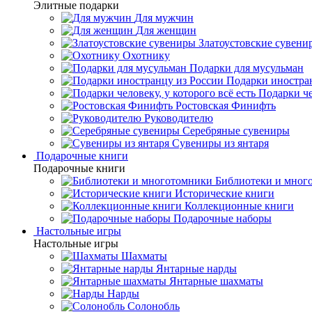
Элитные подарки
Для мужчин
Для женщин
Златоустовские сувени
Охотнику
Подарки для мусульман
Подарки иностра
Подарки че
Ростовская Финифть
Руководителю
Серебряные сувениры
Сувениры из янтаря
Подарочные книги
Подарочные книги
Библиотеки и мног
Исторические книги
Коллекционные книги
Подарочные наборы
Настольные игры
Настольные игры
Шахматы
Янтарные нарды
Янтарные шахматы
Нарды
Солонобль