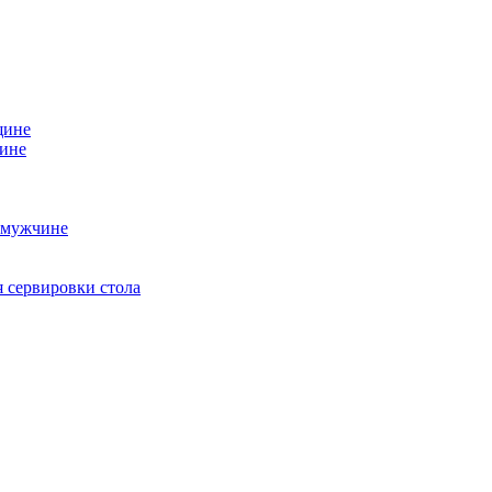
щине
чине
 мужчине
 сервировки стола