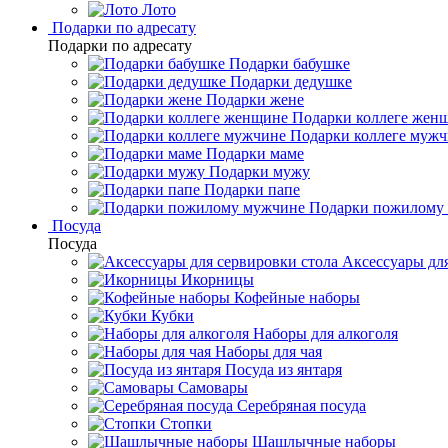
Лото
Подарки по адресату
Подарки по адресату
Подарки бабушке
Подарки дедушке
Подарки жене
Подарки коллеге жен
Подарки коллеге муж
Подарки маме
Подарки мужу
Подарки папе
Подарки пожилому
Посуда
Посуда
Аксессуары для
Икорницы
Кофейные наборы
Кубки
Наборы для алкоголя
Наборы для чая
Посуда из янтаря
Самовары
Серебряная посуда
Стопки
Шашлычные наборы