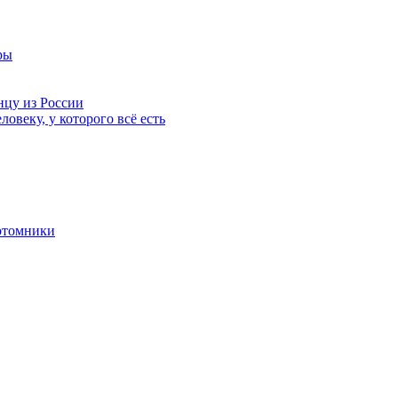
ры
нцу из России
ловеку, у которого всё есть
отомники