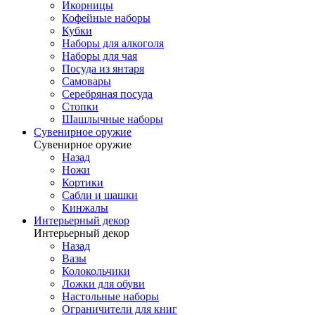
Икорницы
Кофейные наборы
Кубки
Наборы для алкоголя
Наборы для чая
Посуда из янтаря
Самовары
Серебряная посуда
Стопки
Шашлычные наборы
Сувенирное оружие
Сувенирное оружие
Назад
Ножи
Кортики
Сабли и шашки
Кинжалы
Интерьерный декор
Интерьерный декор
Назад
Вазы
Колокольчики
Ложки для обуви
Настольные наборы
Ограничители для книг