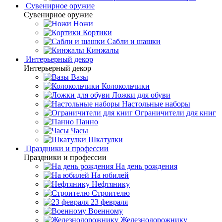
Сувенирное оружие
Сувенирное оружие
Ножи
Кортики
Сабли и шашки
Кинжалы
Интерьерный декор
Интерьерный декор
Вазы
Колокольчики
Ложки для обуви
Настольные наборы
Ограничители для книг
Панно
Часы
Шкатулки
Праздники и профессии
Праздники и профессии
На день рождения
На юбилей
Нефтянику
Строителю
23 февраля
Военному
Железнодорожнику