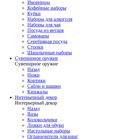
Икорницы
Кофейные наборы
Кубки
Наборы для алкоголя
Наборы для чая
Посуда из янтаря
Самовары
Серебряная посуда
Стопки
Шашлычные наборы
Сувенирное оружие
Сувенирное оружие
Назад
Ножи
Кортики
Сабли и шашки
Кинжалы
Интерьерный декор
Интерьерный декор
Назад
Вазы
Колокольчики
Ложки для обуви
Настольные наборы
Ограничители для книг