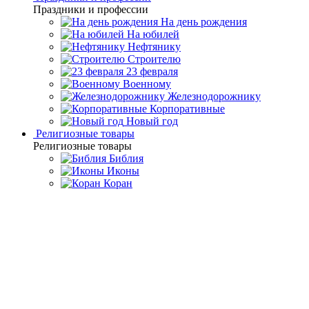
Праздники и профессии
На день рождения
На юбилей
Нефтянику
Строителю
23 февраля
Военному
Железнодорожнику
Корпоративные
Новый год
Религиозные товары
Религиозные товары
Библия
Иконы
Коран
Главная
Каталог товаров
Подарочные настольные
игры
Янтарные нарды
Нарды из мореного дуба и янтаря
"Тигр"
Нарды из мореного дуба и
янтаря "Тигр"