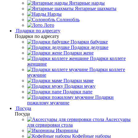
Янтарные нарды
Янтарные шахматы
Нарды
Солонобль
Лото
Подарки по адресату
Подарки по адресату
Подарки бабушке
Подарки дедушке
Подарки жене
Подарки коллеге
женщине
Подарки коллеге
мужчине
Подарки маме
Подарки мужу
Подарки папе
Подарки
пожилому мужчине
Посуда
Посуда
Аксессуары
для сервировки стола
Икорницы
Кофейные наборы