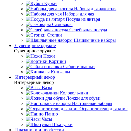
Кубки
Наборы для алкоголя
Наборы для чая
Посуда из янтаря
Самовары
Серебряная посуда
Стопки
Шашлычные наборы
Сувенирное оружие
Сувенирное оружие
Ножи
Кортики
Сабли и шашки
Кинжалы
Интерьерный декор
Интерьерный декор
Вазы
Колокольчики
Ложки для обуви
Настольные наборы
Ограничители для книг
Панно
Часы
Шкатулки
Праздники и профессии