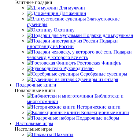
Элитные подарки
Для мужчин
Для женщин
Златоустовские
сувениры
Охотнику
Подарки для мусульман
Подарки
иностранцу из России
Подарки
человеку, у которого всё есть
Ростовская Финифть
Руководителю
Серебряные сувениры
Сувениры из янтаря
Подарочные книги
Подарочные книги
Библиотеки и
многотомники
Исторические книги
Коллекционные книги
Подарочные наборы
Настольные игры
Настольные игры
Шахматы