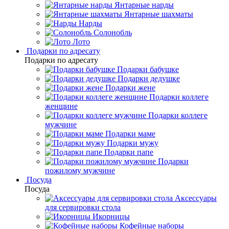
Янтарные нарды
Янтарные шахматы
Нарды
Солонобль
Лото
Подарки по адресату
Подарки по адресату
Подарки бабушке
Подарки дедушке
Подарки жене
Подарки коллеге
женщине
Подарки коллеге
мужчине
Подарки маме
Подарки мужу
Подарки папе
Подарки
пожилому мужчине
Посуда
Посуда
Аксессуары
для сервировки стола
Икорницы
Кофейные наборы