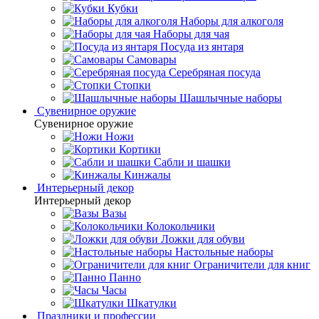
Кубки
Наборы для алкоголя
Наборы для чая
Посуда из янтаря
Самовары
Серебряная посуда
Стопки
Шашлычные наборы
Сувенирное оружие
Сувенирное оружие
Ножи
Кортики
Сабли и шашки
Кинжалы
Интерьерный декор
Интерьерный декор
Вазы
Колокольчики
Ложки для обуви
Настольные наборы
Ограничители для книг
Панно
Часы
Шкатулки
Праздники и профессии