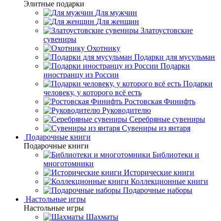
Элитные подарки
Для мужчин
Для женщин
Златоустовские
сувениры
Охотнику
Подарки для мусульман
Подарки
иностранцу из России
Подарки
человеку, у которого всё есть
Ростовская Финифть
Руководителю
Серебряные сувениры
Сувениры из янтаря
Подарочные книги
Подарочные книги
Библиотеки и
многотомники
Исторические книги
Коллекционные книги
Подарочные наборы
Настольные игры
Настольные игры
Шахматы