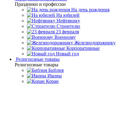
Праздники и профессии
На день рождения
На юбилей
Нефтянику
Строителю
23 февраля
Военному
Железнодорожнику
Корпоративные
Новый год
Религиозные товары
Религиозные товары
Библия
Иконы
Коран
Главная
Каталог товаров
Подарочные настольные
игры
Янтарные нарды
Нарды из янтаря "Сокол" орех
Нарды из янтаря "Сокол"
орех