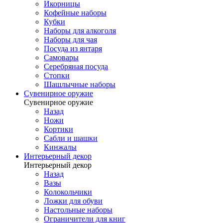
Икорницы
Кофейные наборы
Кубки
Наборы для алкоголя
Наборы для чая
Посуда из янтаря
Самовары
Серебряная посуда
Стопки
Шашлычные наборы
Сувенирное оружие
Сувенирное оружие
Назад
Ножи
Кортики
Сабли и шашки
Кинжалы
Интерьерный декор
Интерьерный декор
Назад
Вазы
Колокольчики
Ложки для обуви
Настольные наборы
Ограничители для книг