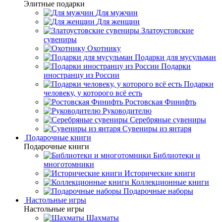
Элитные подарки
Для мужчин
Для женщин
Златоустовские
сувениры
Охотнику
Подарки для мусульман
Подарки
иностранцу из России
Подарки
человеку, у которого всё есть
Ростовская Финифть
Руководителю
Серебряные сувениры
Сувениры из янтаря
Подарочные книги
Подарочные книги
Библиотеки и
многотомники
Исторические книги
Коллекционные книги
Подарочные наборы
Настольные игры
Настольные игры
Шахматы