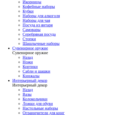
Икорницы
Кофейные наборы
Кубки
Наборы для алкоголя
Наборы для чая
Посуда из янтаря
Самовары
Серебряная посуда
Стопки
Шашлычные наборы
Сувенирное оружие
Сувенирное оружие
Назад
Ножи
Кортики
Сабли и шашки
Кинжалы
Интерьерный декор
Интерьерный декор
Назад
Вазы
Колокольчики
Ложки для обуви
Настольные наборы
Ограничители для книг