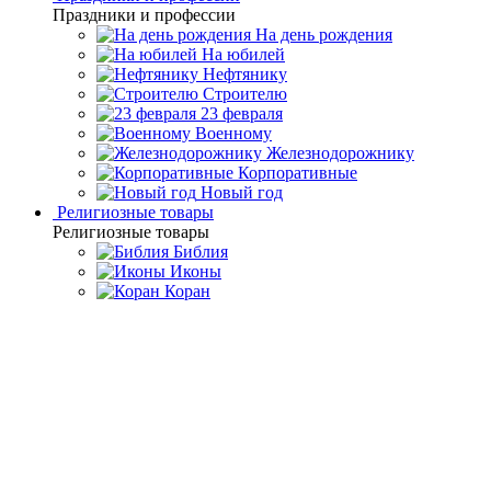
Праздники и профессии
На день рождения
На юбилей
Нефтянику
Строителю
23 февраля
Военному
Железнодорожнику
Корпоративные
Новый год
Религиозные товары
Религиозные товары
Библия
Иконы
Коран
Главная
Каталог товаров
Подарочные книги ручной
работы
Подарочный сборник в 8 томах "Эрих Мария Ремарк"
Подарочный сборник в 8
томах "Эрих Мария Ремарк"