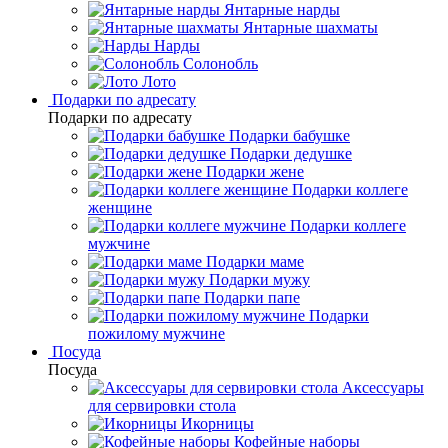
Янтарные нарды
Янтарные шахматы
Нарды
Солонобль
Лото
Подарки по адресату
Подарки по адресату
Подарки бабушке
Подарки дедушке
Подарки жене
Подарки коллеге
женщине
Подарки коллеге
мужчине
Подарки маме
Подарки мужу
Подарки папе
Подарки
пожилому мужчине
Посуда
Посуда
Аксессуары
для сервировки стола
Икорницы
Кофейные наборы