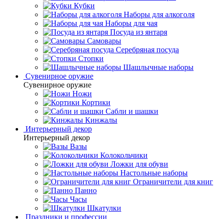
Кубки
Наборы для алкоголя
Наборы для чая
Посуда из янтаря
Самовары
Серебряная посуда
Стопки
Шашлычные наборы
Сувенирное оружие
Сувенирное оружие
Ножи
Кортики
Сабли и шашки
Кинжалы
Интерьерный декор
Интерьерный декор
Вазы
Колокольчики
Ложки для обуви
Настольные наборы
Ограничители для книг
Панно
Часы
Шкатулки
Праздники и профессии