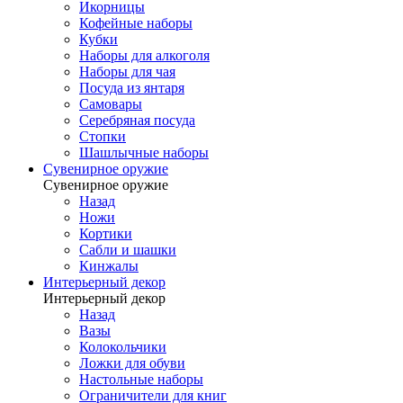
Икорницы
Кофейные наборы
Кубки
Наборы для алкоголя
Наборы для чая
Посуда из янтаря
Самовары
Серебряная посуда
Стопки
Шашлычные наборы
Сувенирное оружие
Сувенирное оружие
Назад
Ножи
Кортики
Сабли и шашки
Кинжалы
Интерьерный декор
Интерьерный декор
Назад
Вазы
Колокольчики
Ложки для обуви
Настольные наборы
Ограничители для книг