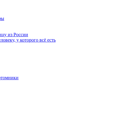
ры
нцу из России
ловеку, у которого всё есть
отомники