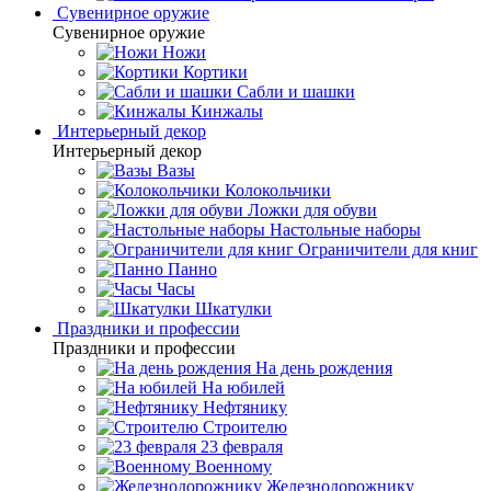
Сувенирное оружие
Сувенирное оружие
Ножи
Кортики
Сабли и шашки
Кинжалы
Интерьерный декор
Интерьерный декор
Вазы
Колокольчики
Ложки для обуви
Настольные наборы
Ограничители для книг
Панно
Часы
Шкатулки
Праздники и профессии
Праздники и профессии
На день рождения
На юбилей
Нефтянику
Строителю
23 февраля
Военному
Железнодорожнику