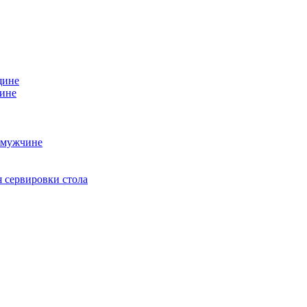
щине
чине
 мужчине
 сервировки стола