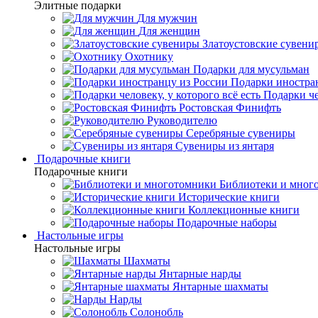
Элитные подарки
Для мужчин
Для женщин
Златоустовские сувени
Охотнику
Подарки для мусульман
Подарки иностра
Подарки че
Ростовская Финифть
Руководителю
Серебряные сувениры
Сувениры из янтаря
Подарочные книги
Подарочные книги
Библиотеки и мног
Исторические книги
Коллекционные книги
Подарочные наборы
Настольные игры
Настольные игры
Шахматы
Янтарные нарды
Янтарные шахматы
Нарды
Солонобль