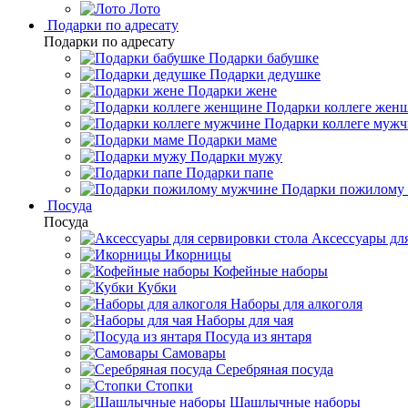
Лото
Подарки по адресату
Подарки по адресату
Подарки бабушке
Подарки дедушке
Подарки жене
Подарки коллеге жен
Подарки коллеге муж
Подарки маме
Подарки мужу
Подарки папе
Подарки пожилому
Посуда
Посуда
Аксессуары для
Икорницы
Кофейные наборы
Кубки
Наборы для алкоголя
Наборы для чая
Посуда из янтаря
Самовары
Серебряная посуда
Стопки
Шашлычные наборы