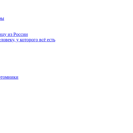
ры
нцу из России
ловеку, у которого всё есть
отомники