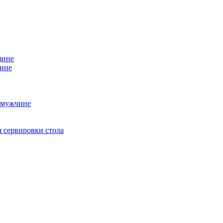
щине
чине
 мужчине
 сервировки стола