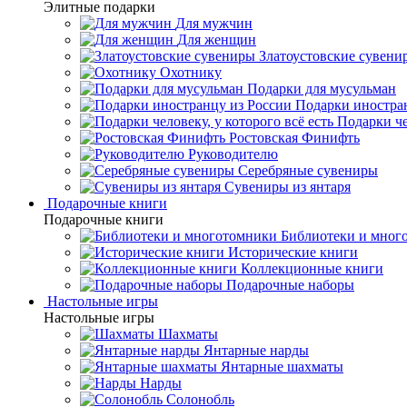
Элитные подарки
Для мужчин
Для женщин
Златоустовские сувени
Охотнику
Подарки для мусульман
Подарки иностра
Подарки че
Ростовская Финифть
Руководителю
Серебряные сувениры
Сувениры из янтаря
Подарочные книги
Подарочные книги
Библиотеки и мног
Исторические книги
Коллекционные книги
Подарочные наборы
Настольные игры
Настольные игры
Шахматы
Янтарные нарды
Янтарные шахматы
Нарды
Солонобль