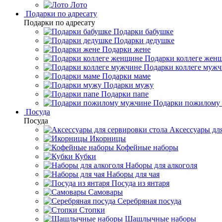
Лото
Подарки по адресату
Подарки по адресату
Подарки бабушке
Подарки дедушке
Подарки жене
Подарки коллеге жен
Подарки коллеге муж
Подарки маме
Подарки мужу
Подарки папе
Подарки пожилому
Посуда
Посуда
Аксессуары для
Икорницы
Кофейные наборы
Кубки
Наборы для алкоголя
Наборы для чая
Посуда из янтаря
Самовары
Серебряная посуда
Стопки
Шашлычные наборы