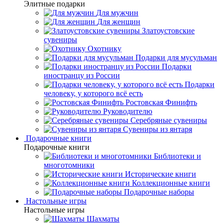
Элитные подарки
Для мужчин
Для женщин
Златоустовские
сувениры
Охотнику
Подарки для мусульман
Подарки
иностранцу из России
Подарки
человеку, у которого всё есть
Ростовская Финифть
Руководителю
Серебряные сувениры
Сувениры из янтаря
Подарочные книги
Подарочные книги
Библиотеки и
многотомники
Исторические книги
Коллекционные книги
Подарочные наборы
Настольные игры
Настольные игры
Шахматы