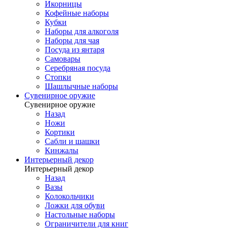
Икорницы
Кофейные наборы
Кубки
Наборы для алкоголя
Наборы для чая
Посуда из янтаря
Самовары
Серебряная посуда
Стопки
Шашлычные наборы
Сувенирное оружие
Сувенирное оружие
Назад
Ножи
Кортики
Сабли и шашки
Кинжалы
Интерьерный декор
Интерьерный декор
Назад
Вазы
Колокольчики
Ложки для обуви
Настольные наборы
Ограничители для книг