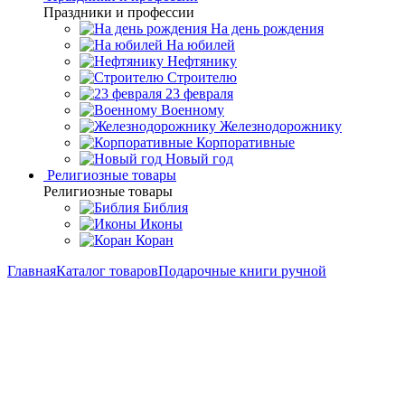
Праздники и профессии
На день рождения
На юбилей
Нефтянику
Строителю
23 февраля
Военному
Железнодорожнику
Корпоративные
Новый год
Религиозные товары
Религиозные товары
Библия
Иконы
Коран
Главная
Каталог товаров
Подарочные книги ручной
работы
Подарочный трехтомник "История Крымской войны и
обороны Севастополя"
Подарочный трехтомник
"История Крымской войны и