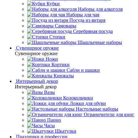
Кубки
Наборы для алкоголя
Наборы для чая
Посуда из янтаря
Самовары
Серебряная посуда
Стопки
Шашлычные наборы
Сувенирное оружие
Сувенирное оружие
Ножи
Кортики
Сабли и шашки
Кинжалы
Интерьерный декор
Интерьерный декор
Вазы
Колокольчики
Ложки для обуви
Настольные наборы
Ограничители для книг
Панно
Часы
Шкатулки
Праздники и профессии