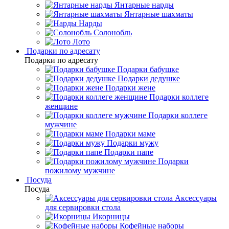
Янтарные нарды
Янтарные шахматы
Нарды
Солонобль
Лото
Подарки по адресату
Подарки по адресату
Подарки бабушке
Подарки дедушке
Подарки жене
Подарки коллеге
женщине
Подарки коллеге
мужчине
Подарки маме
Подарки мужу
Подарки папе
Подарки
пожилому мужчине
Посуда
Посуда
Аксессуары
для сервировки стола
Икорницы
Кофейные наборы