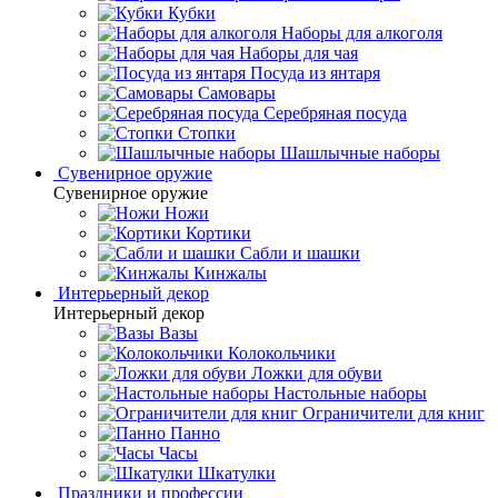
Кубки
Наборы для алкоголя
Наборы для чая
Посуда из янтаря
Самовары
Серебряная посуда
Стопки
Шашлычные наборы
Сувенирное оружие
Сувенирное оружие
Ножи
Кортики
Сабли и шашки
Кинжалы
Интерьерный декор
Интерьерный декор
Вазы
Колокольчики
Ложки для обуви
Настольные наборы
Ограничители для книг
Панно
Часы
Шкатулки
Праздники и профессии