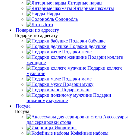
Янтарные нарды
Янтарные шахматы
Нарды
Солонобль
Лото
Подарки по адресату
Подарки по адресату
Подарки бабушке
Подарки дедушке
Подарки жене
Подарки коллеге
женщине
Подарки коллеге
мужчине
Подарки маме
Подарки мужу
Подарки папе
Подарки
пожилому мужчине
Посуда
Посуда
Аксессуары
для сервировки стола
Икорницы
Кофейные наборы