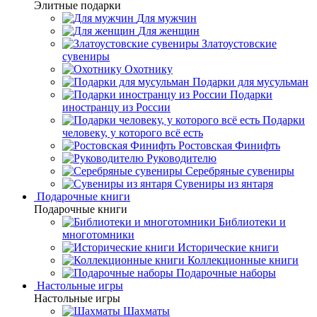
Элитные подарки
Для мужчин
Для женщин
Златоустовские
сувениры
Охотнику
Подарки для мусульман
Подарки
иностранцу из России
Подарки
человеку, у которого всё есть
Ростовская Финифть
Руководителю
Серебряные сувениры
Сувениры из янтаря
Подарочные книги
Подарочные книги
Библиотеки и
многотомники
Исторические книги
Коллекционные книги
Подарочные наборы
Настольные игры
Настольные игры
Шахматы