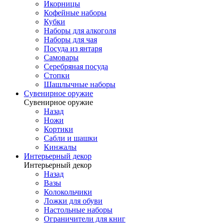
Икорницы
Кофейные наборы
Кубки
Наборы для алкоголя
Наборы для чая
Посуда из янтаря
Самовары
Серебряная посуда
Стопки
Шашлычные наборы
Сувенирное оружие
Сувенирное оружие
Назад
Ножи
Кортики
Сабли и шашки
Кинжалы
Интерьерный декор
Интерьерный декор
Назад
Вазы
Колокольчики
Ложки для обуви
Настольные наборы
Ограничители для книг