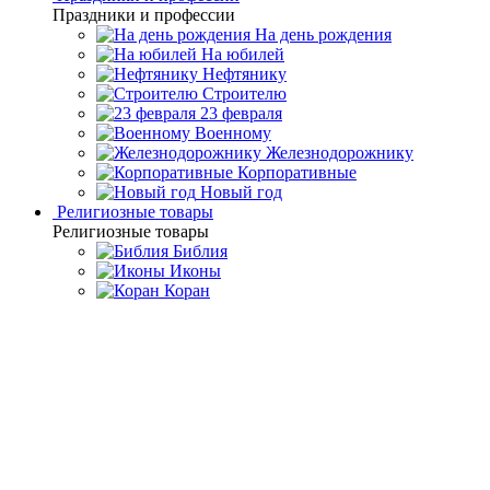
Праздники и профессии
На день рождения
На юбилей
Нефтянику
Строителю
23 февраля
Военному
Железнодорожнику
Корпоративные
Новый год
Религиозные товары
Религиозные товары
Библия
Иконы
Коран
Главная
Каталог товаров
Подарочные книги ручной
работы
Книга в кожаном переплете "Изречения и афоризмы.
Путин В.В. "
Книга в кожаном переплете
"Изречения и афоризмы.