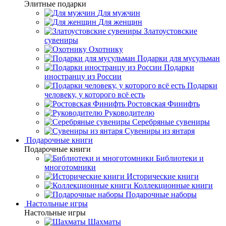
Элитные подарки
Для мужчин
Для женщин
Златоустовские
сувениры
Охотнику
Подарки для мусульман
Подарки
иностранцу из России
Подарки
человеку, у которого всё есть
Ростовская Финифть
Руководителю
Серебряные сувениры
Сувениры из янтаря
Подарочные книги
Подарочные книги
Библиотеки и
многотомники
Исторические книги
Коллекционные книги
Подарочные наборы
Настольные игры
Настольные игры
Шахматы