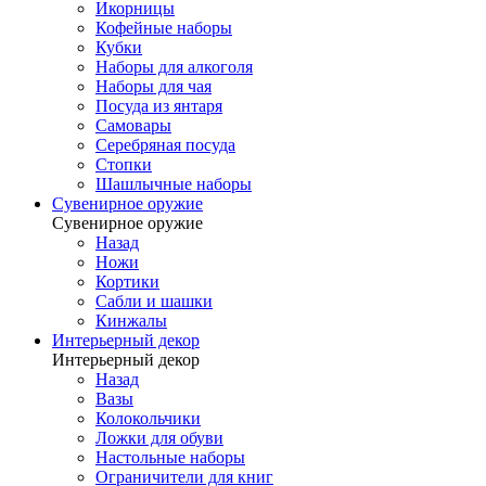
Икорницы
Кофейные наборы
Кубки
Наборы для алкоголя
Наборы для чая
Посуда из янтаря
Самовары
Серебряная посуда
Стопки
Шашлычные наборы
Сувенирное оружие
Сувенирное оружие
Назад
Ножи
Кортики
Сабли и шашки
Кинжалы
Интерьерный декор
Интерьерный декор
Назад
Вазы
Колокольчики
Ложки для обуви
Настольные наборы
Ограничители для книг