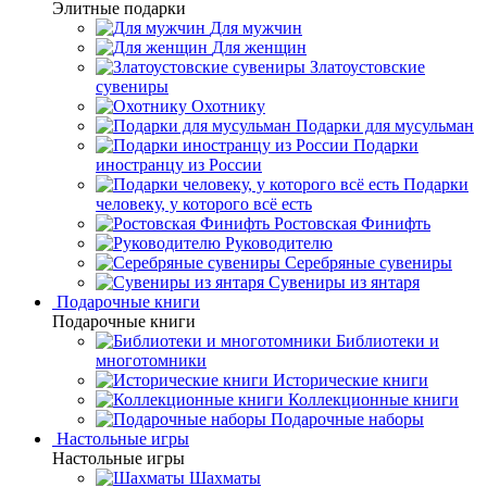
Элитные подарки
Для мужчин
Для женщин
Златоустовские
сувениры
Охотнику
Подарки для мусульман
Подарки
иностранцу из России
Подарки
человеку, у которого всё есть
Ростовская Финифть
Руководителю
Серебряные сувениры
Сувениры из янтаря
Подарочные книги
Подарочные книги
Библиотеки и
многотомники
Исторические книги
Коллекционные книги
Подарочные наборы
Настольные игры
Настольные игры
Шахматы