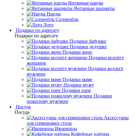
Янтарные нарды
Янтарные шахматы
Нарды
Солонобль
Лото
Подарки по адресату
Подарки по адресату
Подарки бабушке
Подарки дедушке
Подарки жене
Подарки коллеге
женщине
Подарки коллеге
мужчине
Подарки маме
Подарки мужу
Подарки папе
Подарки
пожилому мужчине
Посуда
Посуда
Аксессуары
для сервировки стола
Икорницы
Кофейные наборы