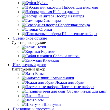
Кубки
Наборы для алкоголя
Наборы для чая
Посуда из янтаря
Самовары
Серебряная посуда
Стопки
Шашлычные наборы
Сувенирное оружие
Сувенирное оружие
Ножи
Кортики
Сабли и шашки
Кинжалы
Интерьерный декор
Интерьерный декор
Вазы
Колокольчики
Ложки для обуви
Настольные наборы
Ограничители для книг
Панно
Часы
Шкатулки
Праздники и профессии