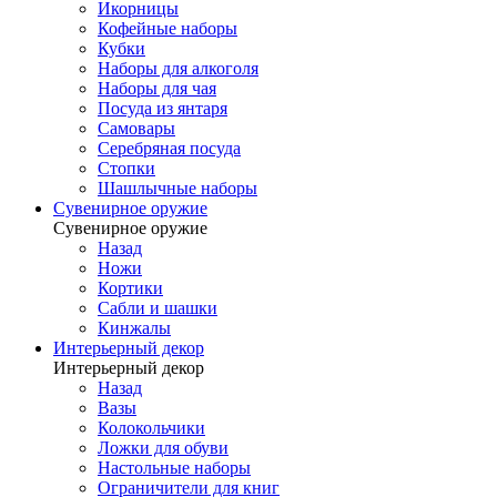
Икорницы
Кофейные наборы
Кубки
Наборы для алкоголя
Наборы для чая
Посуда из янтаря
Самовары
Серебряная посуда
Стопки
Шашлычные наборы
Сувенирное оружие
Сувенирное оружие
Назад
Ножи
Кортики
Сабли и шашки
Кинжалы
Интерьерный декор
Интерьерный декор
Назад
Вазы
Колокольчики
Ложки для обуви
Настольные наборы
Ограничители для книг