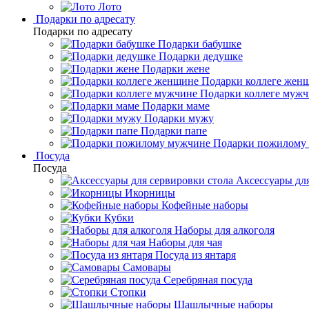
Лото
Подарки по адресату
Подарки по адресату
Подарки бабушке
Подарки дедушке
Подарки жене
Подарки коллеге жен
Подарки коллеге муж
Подарки маме
Подарки мужу
Подарки папе
Подарки пожилому
Посуда
Посуда
Аксессуары для
Икорницы
Кофейные наборы
Кубки
Наборы для алкоголя
Наборы для чая
Посуда из янтаря
Самовары
Серебряная посуда
Стопки
Шашлычные наборы