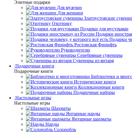
Элитные подарки
Для мужчин
Для женщин
Златоустовские сувени
Охотнику
Подарки для мусульман
Подарки иностра
Подарки че
Ростовская Финифть
Руководителю
Серебряные сувениры
Сувениры из янтаря
Подарочные книги
Подарочные книги
Библиотеки и мног
Исторические книги
Коллекционные книги
Подарочные наборы
Настольные игры
Настольные игры
Шахматы
Янтарные нарды
Янтарные шахматы
Нарды
Солонобль