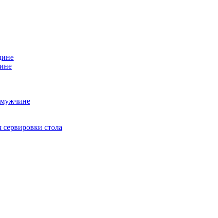
щине
чине
 мужчине
 сервировки стола