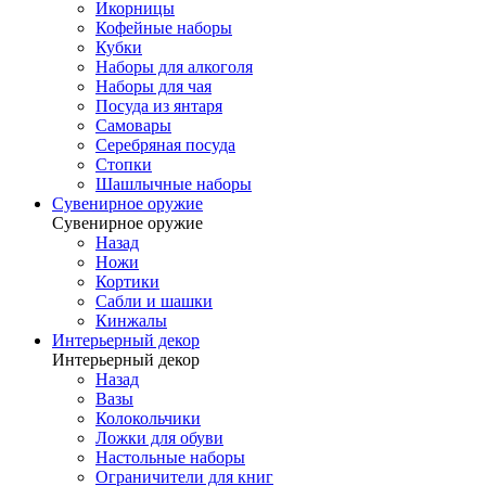
Икорницы
Кофейные наборы
Кубки
Наборы для алкоголя
Наборы для чая
Посуда из янтаря
Самовары
Серебряная посуда
Стопки
Шашлычные наборы
Сувенирное оружие
Сувенирное оружие
Назад
Ножи
Кортики
Сабли и шашки
Кинжалы
Интерьерный декор
Интерьерный декор
Назад
Вазы
Колокольчики
Ложки для обуви
Настольные наборы
Ограничители для книг