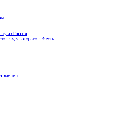
ры
нцу из России
ловеку, у которого всё есть
отомники