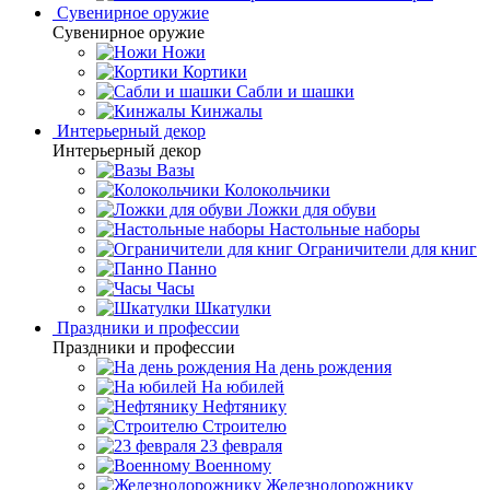
Сувенирное оружие
Сувенирное оружие
Ножи
Кортики
Сабли и шашки
Кинжалы
Интерьерный декор
Интерьерный декор
Вазы
Колокольчики
Ложки для обуви
Настольные наборы
Ограничители для книг
Панно
Часы
Шкатулки
Праздники и профессии
Праздники и профессии
На день рождения
На юбилей
Нефтянику
Строителю
23 февраля
Военному
Железнодорожнику