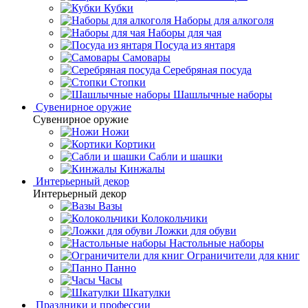
Кубки
Наборы для алкоголя
Наборы для чая
Посуда из янтаря
Самовары
Серебряная посуда
Стопки
Шашлычные наборы
Сувенирное оружие
Сувенирное оружие
Ножи
Кортики
Сабли и шашки
Кинжалы
Интерьерный декор
Интерьерный декор
Вазы
Колокольчики
Ложки для обуви
Настольные наборы
Ограничители для книг
Панно
Часы
Шкатулки
Праздники и профессии