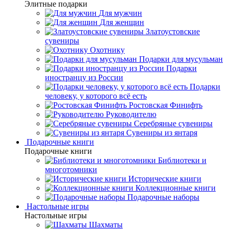
Элитные подарки
Для мужчин
Для женщин
Златоустовские
сувениры
Охотнику
Подарки для мусульман
Подарки
иностранцу из России
Подарки
человеку, у которого всё есть
Ростовская Финифть
Руководителю
Серебряные сувениры
Сувениры из янтаря
Подарочные книги
Подарочные книги
Библиотеки и
многотомники
Исторические книги
Коллекционные книги
Подарочные наборы
Настольные игры
Настольные игры
Шахматы