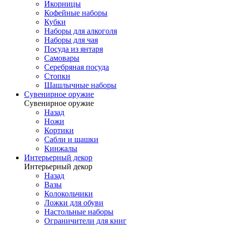
Икорницы
Кофейные наборы
Кубки
Наборы для алкоголя
Наборы для чая
Посуда из янтаря
Самовары
Серебряная посуда
Стопки
Шашлычные наборы
Сувенирное оружие
Сувенирное оружие
Назад
Ножи
Кортики
Сабли и шашки
Кинжалы
Интерьерный декор
Интерьерный декор
Назад
Вазы
Колокольчики
Ложки для обуви
Настольные наборы
Ограничители для книг