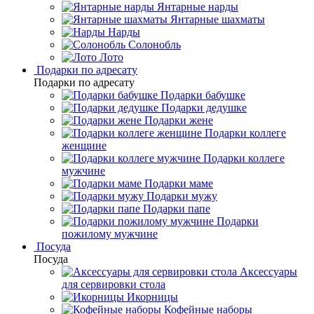
Янтарные нарды
Янтарные шахматы
Нарды
Солонобль
Лото
Подарки по адресату
Подарки по адресату
Подарки бабушке
Подарки дедушке
Подарки жене
Подарки коллеге
женщине
Подарки коллеге
мужчине
Подарки маме
Подарки мужу
Подарки папе
Подарки
пожилому мужчине
Посуда
Посуда
Аксессуары
для сервировки стола
Икорницы
Кофейные наборы