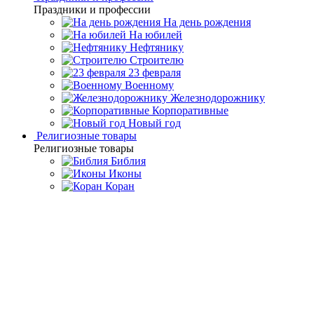
Праздники и профессии
На день рождения
На юбилей
Нефтянику
Строителю
23 февраля
Военному
Железнодорожнику
Корпоративные
Новый год
Религиозные товары
Религиозные товары
Библия
Иконы
Коран
Главная
Каталог товаров
Подарочные книги ручной
работы
Подарочная книга "Наказ" Екатерина II
Подарочная книга "Наказ"
Екатерина II