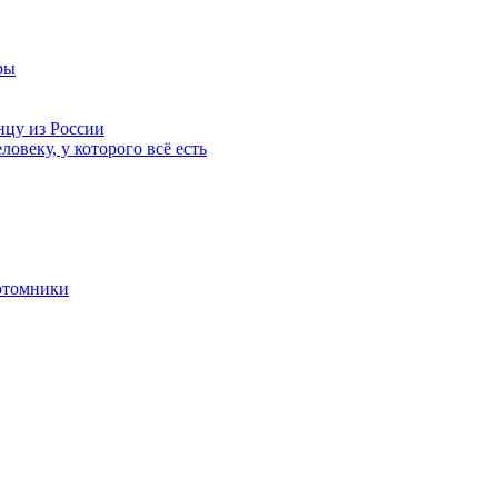
ры
нцу из России
ловеку, у которого всё есть
отомники