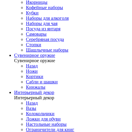
Икорницы
Кофейные наборы
Кубки
Наборы для алкоголя
Наборы для чая
Посуда из янтаря
Самовары
Серебряная посуда
Стопки
Шашлычные наборы
Сувенирное оружие
Сувенирное оружие
Назад
Ножи
Кортики
Сабли и шашки
Кинжалы
Интерьерный декор
Интерьерный декор
Назад
Вазы
Колокольчики
Ложки для обуви
Настольные наборы
Ограничители для книг