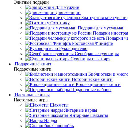
Элитные подарки
Для мужчин
Для женщин
Златоустовские сувени
Охотнику
Подарки для мусульман
Подарки иностра
Подарки че
Ростовская Финифть
Руководителю
Серебряные сувениры
Сувениры из янтаря
Подарочные книги
Подарочные книги
Библиотеки и мног
Исторические книги
Коллекционные книги
Подарочные наборы
Настольные игры
Настольные игры
Шахматы
Янтарные нарды
Янтарные шахматы
Нарды
Солонобль