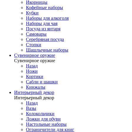
Икорницы
Кофейные наборы
Кубки
Наборы для алкоголя
Наборы для чая
Посуда из янтаря
Самовары
Серебряная посуда
Стопки
Шашлычные наборы
Сувенирное оружие
Сувенирное оружие
Назад
Ножи
Кортики
Сабли и шашки
Кинжалы
Интерьерный декор
Интерьерный декор
Назад
Вазы
Колокольчики
Ложки для обуви
Настольные наборы
Ограничители для книг