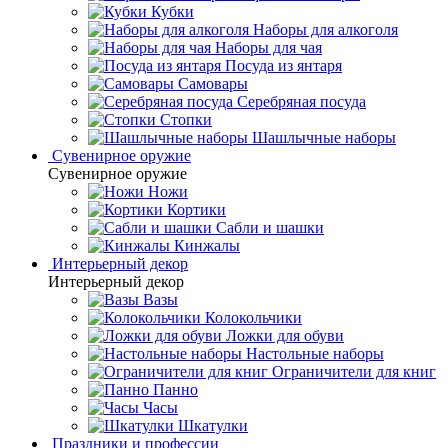
Кубки
Наборы для алкоголя
Наборы для чая
Посуда из янтаря
Самовары
Серебряная посуда
Стопки
Шашлычные наборы
Сувенирное оружие
Сувенирное оружие
Ножи
Кортики
Сабли и шашки
Кинжалы
Интерьерный декор
Интерьерный декор
Вазы
Колокольчики
Ложки для обуви
Настольные наборы
Ограничители для книг
Панно
Часы
Шкатулки
Праздники и профессии