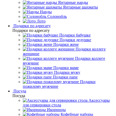
Янтарные нарды
Янтарные шахматы
Нарды
Солонобль
Лото
Подарки по адресату
Подарки по адресату
Подарки бабушке
Подарки дедушке
Подарки жене
Подарки коллеге
женщине
Подарки коллеге
мужчине
Подарки маме
Подарки мужу
Подарки папе
Подарки
пожилому мужчине
Посуда
Посуда
Аксессуары
для сервировки стола
Икорницы
Кофейные наборы