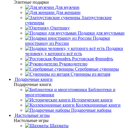
Элитные подарки
Для мужчин
Для женщин
Златоустовские
сувениры
Охотнику
Подарки для мусульман
Подарки
иностранцу из России
Подарки
человеку, у которого всё есть
Ростовская Финифть
Руководителю
Серебряные сувениры
Сувениры из янтаря
Подарочные книги
Подарочные книги
Библиотеки и
многотомники
Исторические книги
Коллекционные книги
Подарочные наборы
Настольные игры
Настольные игры
Шахматы