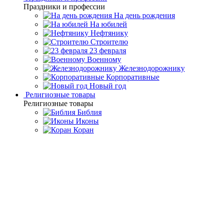
Праздники и профессии
На день рождения
На юбилей
Нефтянику
Строителю
23 февраля
Военному
Железнодорожнику
Корпоративные
Новый год
Религиозные товары
Религиозные товары
Библия
Иконы
Коран
Главная
Каталог товаров
Подарочные книги ручной
работы
Подарочная книга "Полководцы, изменившие мир"
Подарочная книга
"Полководцы, изменившие
мир"