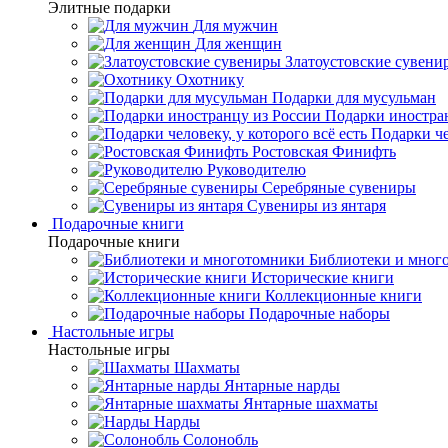
Элитные подарки
Для мужчин
Для женщин
Златоустовские сувени
Охотнику
Подарки для мусульман
Подарки иностра
Подарки че
Ростовская Финифть
Руководителю
Серебряные сувениры
Сувениры из янтаря
Подарочные книги
Подарочные книги
Библиотеки и мног
Исторические книги
Коллекционные книги
Подарочные наборы
Настольные игры
Настольные игры
Шахматы
Янтарные нарды
Янтарные шахматы
Нарды
Солонобль