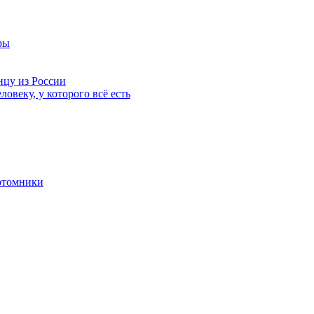
ры
нцу из России
ловеку, у которого всё есть
отомники