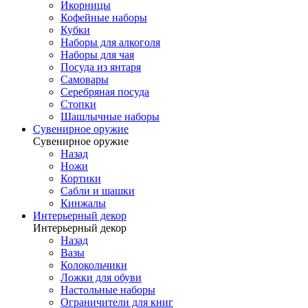
Икорницы
Кофейные наборы
Кубки
Наборы для алкоголя
Наборы для чая
Посуда из янтаря
Самовары
Серебряная посуда
Стопки
Шашлычные наборы
Сувенирное оружие
Сувенирное оружие
Назад
Ножи
Кортики
Сабли и шашки
Кинжалы
Интерьерный декор
Интерьерный декор
Назад
Вазы
Колокольчики
Ложки для обуви
Настольные наборы
Ограничители для книг