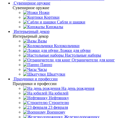
Сувенирное оружие
Сувенирное оружие
Ножи
Кортики
Сабли и шашки
Кинжалы
Интерьерный декор
Интерьерный декор
Вазы
Колокольчики
Ложки для обуви
Настольные наборы
Ограничители для книг
Панно
Часы
Шкатулки
Праздники и профессии
Праздники и профессии
На день рождения
На юбилей
Нефтянику
Строителю
23 февраля
Военному
Железнодорожнику