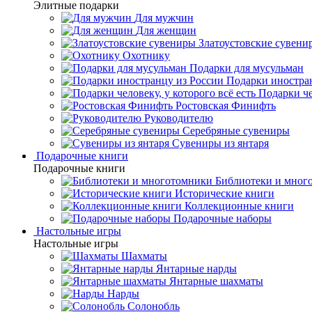
Элитные подарки
Для мужчин
Для женщин
Златоустовские сувени
Охотнику
Подарки для мусульман
Подарки иностра
Подарки че
Ростовская Финифть
Руководителю
Серебряные сувениры
Сувениры из янтаря
Подарочные книги
Подарочные книги
Библиотеки и мног
Исторические книги
Коллекционные книги
Подарочные наборы
Настольные игры
Настольные игры
Шахматы
Янтарные нарды
Янтарные шахматы
Нарды
Солонобль