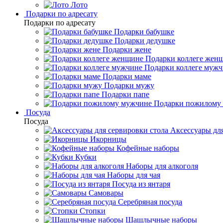
Лото
Подарки по адресату
Подарки по адресату
Подарки бабушке
Подарки дедушке
Подарки жене
Подарки коллеге жен
Подарки коллеге муж
Подарки маме
Подарки мужу
Подарки папе
Подарки пожилому
Посуда
Посуда
Аксессуары для
Икорницы
Кофейные наборы
Кубки
Наборы для алкоголя
Наборы для чая
Посуда из янтаря
Самовары
Серебряная посуда
Стопки
Шашлычные наборы