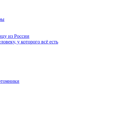
ры
нцу из России
ловеку, у которого всё есть
отомники