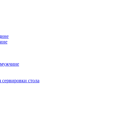
щине
чине
 мужчине
 сервировки стола