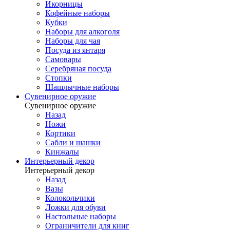
Икорницы
Кофейные наборы
Кубки
Наборы для алкоголя
Наборы для чая
Посуда из янтаря
Самовары
Серебряная посуда
Стопки
Шашлычные наборы
Сувенирное оружие
Сувенирное оружие
Назад
Ножи
Кортики
Сабли и шашки
Кинжалы
Интерьерный декор
Интерьерный декор
Назад
Вазы
Колокольчики
Ложки для обуви
Настольные наборы
Ограничители для книг