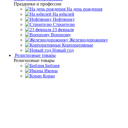
Праздники и профессии
На день рождения
На юбилей
Нефтянику
Строителю
23 февраля
Военному
Железнодорожнику
Корпоративные
Новый год
Религиозные товары
Религиозные товары
Библия
Иконы
Коран
Главная
Каталог товаров
Подарочные книги ручной
работы
Подарочное издание в 2-х томах «Собрание» Ницше
Ф.
Подарочное издание в 2-х
томах «Собрание» Ницше Ф.