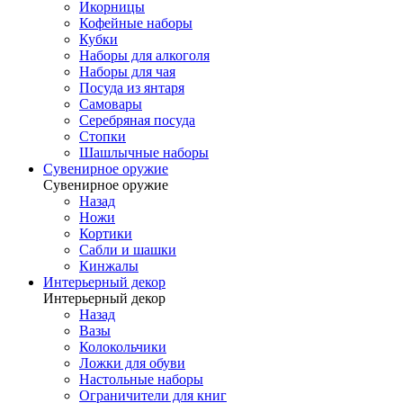
Икорницы
Кофейные наборы
Кубки
Наборы для алкоголя
Наборы для чая
Посуда из янтаря
Самовары
Серебряная посуда
Стопки
Шашлычные наборы
Сувенирное оружие
Сувенирное оружие
Назад
Ножи
Кортики
Сабли и шашки
Кинжалы
Интерьерный декор
Интерьерный декор
Назад
Вазы
Колокольчики
Ложки для обуви
Настольные наборы
Ограничители для книг