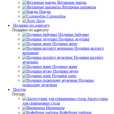
Янтарные нарды
Янтарные шахматы
Нарды
Солонобль
Лото
Подарки по адресату
Подарки по адресату
Подарки бабушке
Подарки дедушке
Подарки жене
Подарки коллеге
женщине
Подарки коллеге
мужчине
Подарки маме
Подарки мужу
Подарки папе
Подарки
пожилому мужчине
Посуда
Посуда
Аксессуары
для сервировки стола
Икорницы
Кофейные наборы