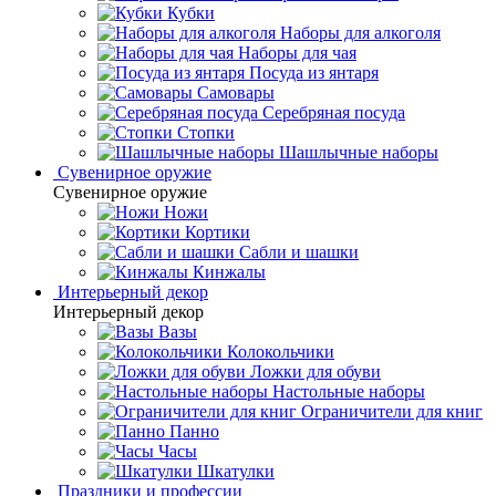
Кубки
Наборы для алкоголя
Наборы для чая
Посуда из янтаря
Самовары
Серебряная посуда
Стопки
Шашлычные наборы
Сувенирное оружие
Сувенирное оружие
Ножи
Кортики
Сабли и шашки
Кинжалы
Интерьерный декор
Интерьерный декор
Вазы
Колокольчики
Ложки для обуви
Настольные наборы
Ограничители для книг
Панно
Часы
Шкатулки
Праздники и профессии