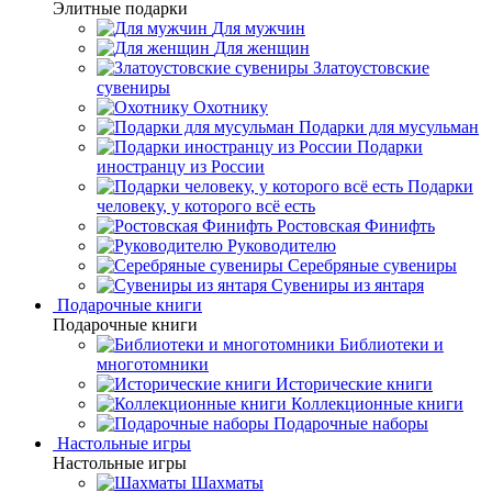
Элитные подарки
Для мужчин
Для женщин
Златоустовские
сувениры
Охотнику
Подарки для мусульман
Подарки
иностранцу из России
Подарки
человеку, у которого всё есть
Ростовская Финифть
Руководителю
Серебряные сувениры
Сувениры из янтаря
Подарочные книги
Подарочные книги
Библиотеки и
многотомники
Исторические книги
Коллекционные книги
Подарочные наборы
Настольные игры
Настольные игры
Шахматы