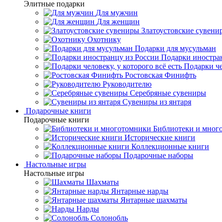
Элитные подарки
Для мужчин
Для женщин
Златоустовские сувени
Охотнику
Подарки для мусульман
Подарки иностра
Подарки че
Ростовская Финифть
Руководителю
Серебряные сувениры
Сувениры из янтаря
Подарочные книги
Подарочные книги
Библиотеки и мног
Исторические книги
Коллекционные книги
Подарочные наборы
Настольные игры
Настольные игры
Шахматы
Янтарные нарды
Янтарные шахматы
Нарды
Солонобль