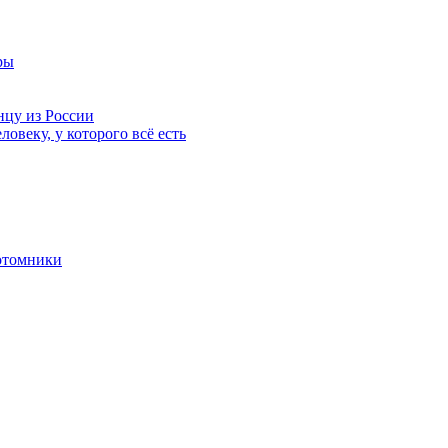
ры
нцу из России
ловеку, у которого всё есть
отомники