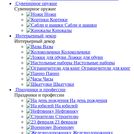
Сувенирное оружие
Сувенирное оружие
Ножи
Кортики
Сабли и шашки
Кинжалы
Интерьерный декор
Интерьерный декор
Вазы
Колокольчики
Ложки для обуви
Настольные наборы
Ограничители для книг
Панно
Часы
Шкатулки
Праздники и профессии
Праздники и профессии
На день рождения
На юбилей
Нефтянику
Строителю
23 февраля
Военному
Железнодорожнику