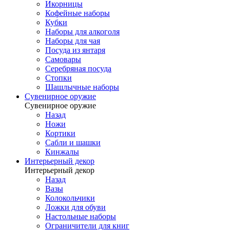
Икорницы
Кофейные наборы
Кубки
Наборы для алкоголя
Наборы для чая
Посуда из янтаря
Самовары
Серебряная посуда
Стопки
Шашлычные наборы
Сувенирное оружие
Сувенирное оружие
Назад
Ножи
Кортики
Сабли и шашки
Кинжалы
Интерьерный декор
Интерьерный декор
Назад
Вазы
Колокольчики
Ложки для обуви
Настольные наборы
Ограничители для книг