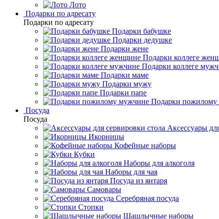
Лото
Подарки по адресату
Подарки по адресату
Подарки бабушке
Подарки дедушке
Подарки жене
Подарки коллеге жен
Подарки коллеге муж
Подарки маме
Подарки мужу
Подарки папе
Подарки пожилому
Посуда
Посуда
Аксессуары для
Икорницы
Кофейные наборы
Кубки
Наборы для алкоголя
Наборы для чая
Посуда из янтаря
Самовары
Серебряная посуда
Стопки
Шашлычные наборы