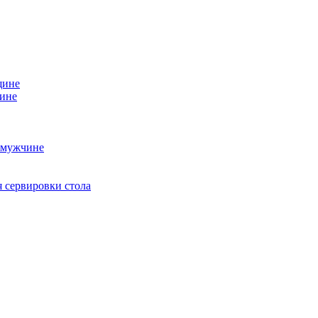
щине
чине
 мужчине
 сервировки стола