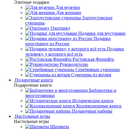
Элитные подарки
Для мужчин
Для женщин
Златоустовские
сувениры
Охотнику
Подарки для мусульман
Подарки
иностранцу из России
Подарки
человеку, у которого всё есть
Ростовская Финифть
Руководителю
Серебряные сувениры
Сувениры из янтаря
Подарочные книги
Подарочные книги
Библиотеки и
многотомники
Исторические книги
Коллекционные книги
Подарочные наборы
Настольные игры
Настольные игры
Шахматы