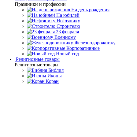
Праздники и профессии
На день рождения
На юбилей
Нефтянику
Строителю
23 февраля
Военному
Железнодорожнику
Корпоративные
Новый год
Религиозные товары
Религиозные товары
Библия
Иконы
Коран
Главная
Каталог товаров
Подарочные книги ручной
работы
Книга в кожаном переплете "Нотариат"
Книга в кожаном переплете
"Нотариат"