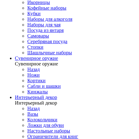
Икорницы
Кофейные наборы
Кубки
Наборы для алкоголя
Наборы для чая
Посуда из янтаря
Самовары
Серебряная посуда
Стопки
Шашлычные наборы
Сувенирное оружие
Сувенирное оружие
Назад
Ножи
Кортики
Сабли и шашки
Кинжалы
Интерьерный декор
Интерьерный декор
Назад
Вазы
Колокольчики
Ложки для обуви
Настольные наборы
Ограничители для книг