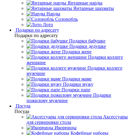
Янтарные нарды
Янтарные шахматы
Нарды
Солонобль
Лото
Подарки по адресату
Подарки по адресату
Подарки бабушке
Подарки дедушке
Подарки жене
Подарки коллеге
женщине
Подарки коллеге
мужчине
Подарки маме
Подарки мужу
Подарки папе
Подарки
пожилому мужчине
Посуда
Посуда
Аксессуары
для сервировки стола
Икорницы
Кофейные наборы