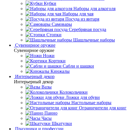
Кубки
Наборы для алкоголя
Наборы для чая
Посуда из янтаря
Самовары
Серебряная посуда
Стопки
Шашлычные наборы
Сувенирное оружие
Сувенирное оружие
Ножи
Кортики
Сабли и шашки
Кинжалы
Интерьерный декор
Интерьерный декор
Вазы
Колокольчики
Ложки для обуви
Настольные наборы
Ограничители для книг
Панно
Часы
Шкатулки
Праздники и профессии