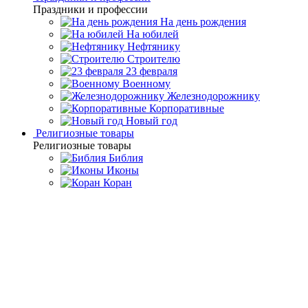
Праздники и профессии
На день рождения
На юбилей
Нефтянику
Строителю
23 февраля
Военному
Железнодорожнику
Корпоративные
Новый год
Религиозные товары
Религиозные товары
Библия
Иконы
Коран
Главная
Каталог товаров
Подарочные книги ручной
работы
Книга в кожаном переплете "Стив Джобс" Айзексон У.
Книга в кожаном переплете
"Стив Джобс" Айзексон У.