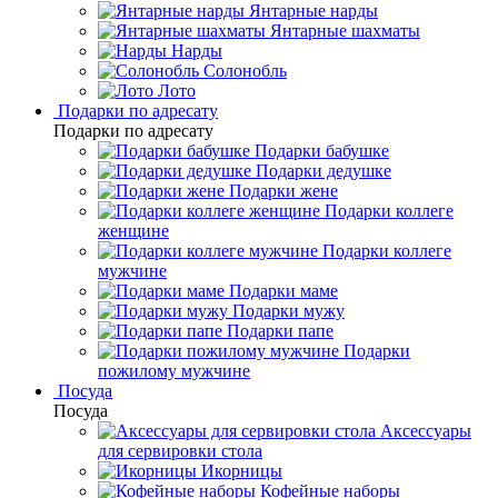
Янтарные нарды
Янтарные шахматы
Нарды
Солонобль
Лото
Подарки по адресату
Подарки по адресату
Подарки бабушке
Подарки дедушке
Подарки жене
Подарки коллеге
женщине
Подарки коллеге
мужчине
Подарки маме
Подарки мужу
Подарки папе
Подарки
пожилому мужчине
Посуда
Посуда
Аксессуары
для сервировки стола
Икорницы
Кофейные наборы