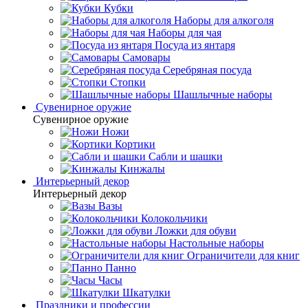
Кубки
Наборы для алкоголя
Наборы для чая
Посуда из янтаря
Самовары
Серебряная посуда
Стопки
Шашлычные наборы
Сувенирное оружие
Сувенирное оружие
Ножи
Кортики
Сабли и шашки
Кинжалы
Интерьерный декор
Интерьерный декор
Вазы
Колокольчики
Ложки для обуви
Настольные наборы
Ограничители для книг
Панно
Часы
Шкатулки
Праздники и профессии