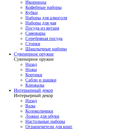
Икорницы
Кофейные наборы
Кубки
Наборы для алкоголя
Наборы для чая
Посуда из янтаря
Самовары
Серебряная посуда
Стопки
Шашлычные наборы
Сувенирное оружие
Сувенирное оружие
Назад
Ножи
Кортики
Сабли и шашки
Кинжалы
Интерьерный декор
Интерьерный декор
Назад
Вазы
Колокольчики
Ложки для обуви
Настольные наборы
Ограничители для книг