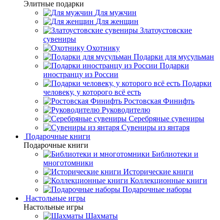
Элитные подарки
Для мужчин
Для женщин
Златоустовские
сувениры
Охотнику
Подарки для мусульман
Подарки
иностранцу из России
Подарки
человеку, у которого всё есть
Ростовская Финифть
Руководителю
Серебряные сувениры
Сувениры из янтаря
Подарочные книги
Подарочные книги
Библиотеки и
многотомники
Исторические книги
Коллекционные книги
Подарочные наборы
Настольные игры
Настольные игры
Шахматы