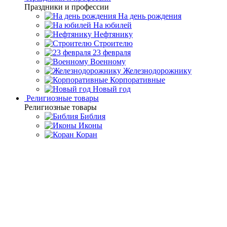
Праздники и профессии
На день рождения
На юбилей
Нефтянику
Строителю
23 февраля
Военному
Железнодорожнику
Корпоративные
Новый год
Религиозные товары
Религиозные товары
Библия
Иконы
Коран
Главная
Каталог товаров
Подарочные книги ручной
работы
Книга в кожаном переплете "Louis Vuitton"
Книга в кожаном переплете
"Louis Vuitton"