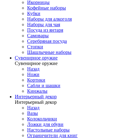
Икорницы
Кофейные наборы
Кубки
Наборы для алкоголя
Наборы для чая
Посуда из янтаря
Самовары
Серебряная посуда
Стопки
Шашлычные наборы
Сувенирное оружие
Сувенирное оружие
Назад
Ножи
Кортики
Сабли и шашки
Кинжалы
Интерьерный декор
Интерьерный декор
Назад
Вазы
Колокольчики
Ложки для обуви
Настольные наборы
Ограничители для книг