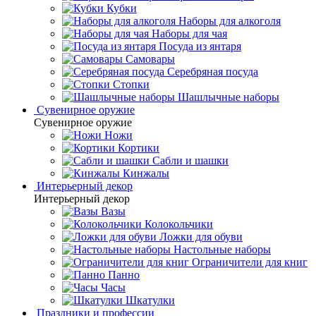
Кубки
Наборы для алкоголя
Наборы для чая
Посуда из янтаря
Самовары
Серебряная посуда
Стопки
Шашлычные наборы
Сувенирное оружие
Сувенирное оружие
Ножи
Кортики
Сабли и шашки
Кинжалы
Интерьерный декор
Интерьерный декор
Вазы
Колокольчики
Ложки для обуви
Настольные наборы
Ограничители для книг
Панно
Часы
Шкатулки
Праздники и профессии