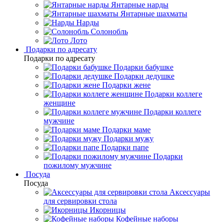
Янтарные нарды
Янтарные шахматы
Нарды
Солонобль
Лото
Подарки по адресату
Подарки по адресату
Подарки бабушке
Подарки дедушке
Подарки жене
Подарки коллеге
женщине
Подарки коллеге
мужчине
Подарки маме
Подарки мужу
Подарки папе
Подарки
пожилому мужчине
Посуда
Посуда
Аксессуары
для сервировки стола
Икорницы
Кофейные наборы