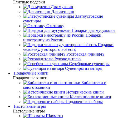
Элитные подарки
Для мужчин
Для женщин
Златоустовские
сувениры
Охотнику
Подарки для мусульман
Подарки
иностранцу из России
Подарки
человеку, у которого всё есть
Ростовская Финифть
Руководителю
Серебряные сувениры
Сувениры из янтаря
Подарочные книги
Подарочные книги
Библиотеки и
многотомники
Исторические книги
Коллекционные книги
Подарочные наборы
Настольные игры
Настольные игры
Шахматы