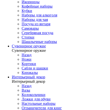
Икорницы
Кофейные наборы
Кубки
Наборы для алкоголя
Наборы для чая
Посуда из янтаря
Самовары
Серебряная посуда
Стопки
Шашлычные наборы
Сувенирное оружие
Сувенирное оружие
Назад
Ножи
Кортики
Сабли и шашки
Кинжалы
Интерьерный декор
Интерьерный декор
Назад
Вазы
Колокольчики
Ложки для обуви
Настольные наборы
Ограничители для книг