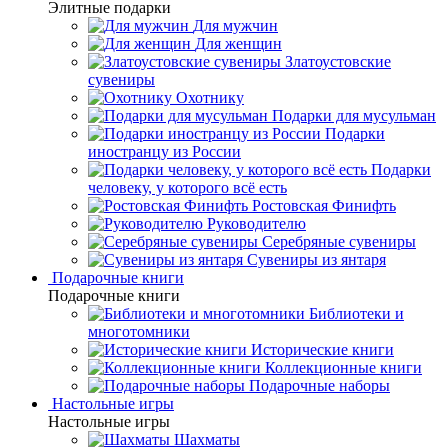
Элитные подарки
Для мужчин
Для женщин
Златоустовские
сувениры
Охотнику
Подарки для мусульман
Подарки
иностранцу из России
Подарки
человеку, у которого всё есть
Ростовская Финифть
Руководителю
Серебряные сувениры
Сувениры из янтаря
Подарочные книги
Подарочные книги
Библиотеки и
многотомники
Исторические книги
Коллекционные книги
Подарочные наборы
Настольные игры
Настольные игры
Шахматы