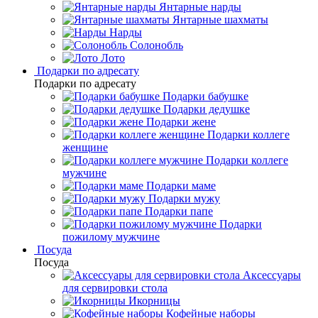
Янтарные нарды
Янтарные шахматы
Нарды
Солонобль
Лото
Подарки по адресату
Подарки по адресату
Подарки бабушке
Подарки дедушке
Подарки жене
Подарки коллеге
женщине
Подарки коллеге
мужчине
Подарки маме
Подарки мужу
Подарки папе
Подарки
пожилому мужчине
Посуда
Посуда
Аксессуары
для сервировки стола
Икорницы
Кофейные наборы