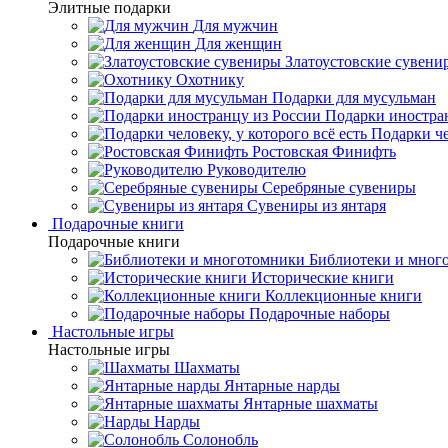
Элитные подарки
Для мужчин
Для женщин
Златоустовские сувени
Охотнику
Подарки для мусульман
Подарки иностра
Подарки че
Ростовская Финифть
Руководителю
Серебряные сувениры
Сувениры из янтаря
Подарочные книги
Подарочные книги
Библиотеки и мног
Исторические книги
Коллекционные книги
Подарочные наборы
Настольные игры
Настольные игры
Шахматы
Янтарные нарды
Янтарные шахматы
Нарды
Солонобль