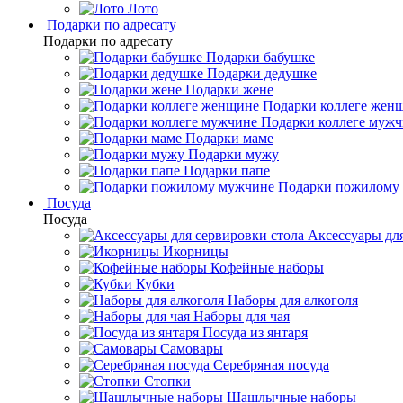
Лото
Подарки по адресату
Подарки по адресату
Подарки бабушке
Подарки дедушке
Подарки жене
Подарки коллеге жен
Подарки коллеге муж
Подарки маме
Подарки мужу
Подарки папе
Подарки пожилому
Посуда
Посуда
Аксессуары для
Икорницы
Кофейные наборы
Кубки
Наборы для алкоголя
Наборы для чая
Посуда из янтаря
Самовары
Серебряная посуда
Стопки
Шашлычные наборы