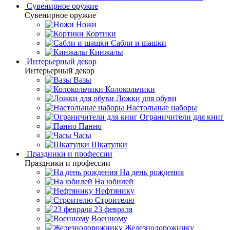
Сувенирное оружие
Сувенирное оружие
Ножи
Кортики
Сабли и шашки
Кинжалы
Интерьерный декор
Интерьерный декор
Вазы
Колокольчики
Ложки для обуви
Настольные наборы
Ограничители для книг
Панно
Часы
Шкатулки
Праздники и профессии
Праздники и профессии
На день рождения
На юбилей
Нефтянику
Строителю
23 февраля
Военному
Железнодорожнику