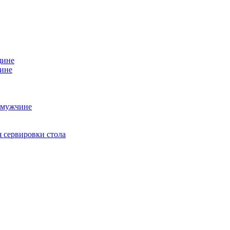
щине
чине
 мужчине
 сервировки стола