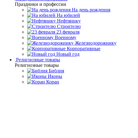
Праздники и профессии
На день рождения
На юбилей
Нефтянику
Строителю
23 февраля
Военному
Железнодорожнику
Корпоративные
Новый год
Религиозные товары
Религиозные товары
Библия
Иконы
Коран
Главная
Каталог товаров
Премиальная посуда ручной
работы
Кувшин со стаканами для воды "Ромашка"
Кувшин со стаканами для
воды "Ромашка"