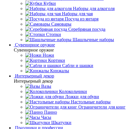
Кубки
Наборы для алкоголя
Наборы для чая
Посуда из янтаря
Самовары
Серебряная посуда
Стопки
Шашлычные наборы
Сувенирное оружие
Сувенирное оружие
Ножи
Кортики
Сабли и шашки
Кинжалы
Интерьерный декор
Интерьерный декор
Вазы
Колокольчики
Ложки для обуви
Настольные наборы
Ограничители для книг
Панно
Часы
Шкатулки
Праздники и профессии