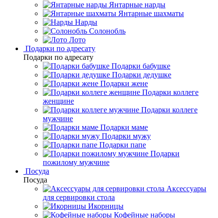
Янтарные нарды
Янтарные шахматы
Нарды
Солонобль
Лото
Подарки по адресату
Подарки по адресату
Подарки бабушке
Подарки дедушке
Подарки жене
Подарки коллеге
женщине
Подарки коллеге
мужчине
Подарки маме
Подарки мужу
Подарки папе
Подарки
пожилому мужчине
Посуда
Посуда
Аксессуары
для сервировки стола
Икорницы
Кофейные наборы