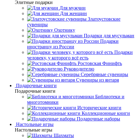
Элитные подарки
Для мужчин
Для женщин
Златоустовские
сувениры
Охотнику
Подарки для мусульман
Подарки
иностранцу из России
Подарки
человеку, у которого всё есть
Ростовская Финифть
Руководителю
Серебряные сувениры
Сувениры из янтаря
Подарочные книги
Подарочные книги
Библиотеки и
многотомники
Исторические книги
Коллекционные книги
Подарочные наборы
Настольные игры
Настольные игры
Шахматы