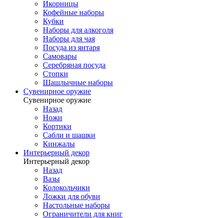
Икорницы
Кофейные наборы
Кубки
Наборы для алкоголя
Наборы для чая
Посуда из янтаря
Самовары
Серебряная посуда
Стопки
Шашлычные наборы
Сувенирное оружие
Сувенирное оружие
Назад
Ножи
Кортики
Сабли и шашки
Кинжалы
Интерьерный декор
Интерьерный декор
Назад
Вазы
Колокольчики
Ложки для обуви
Настольные наборы
Ограничители для книг