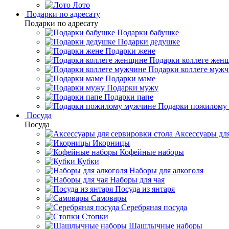
Лото
Подарки по адресату
Подарки по адресату
Подарки бабушке
Подарки дедушке
Подарки жене
Подарки коллеге жен
Подарки коллеге муж
Подарки маме
Подарки мужу
Подарки папе
Подарки пожилому
Посуда
Посуда
Аксессуары для
Икорницы
Кофейные наборы
Кубки
Наборы для алкоголя
Наборы для чая
Посуда из янтаря
Самовары
Серебряная посуда
Стопки
Шашлычные наборы