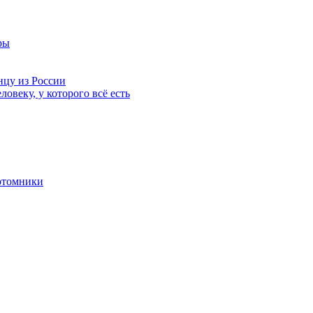
ры
нцу из России
ловеку, у которого всё есть
отомники