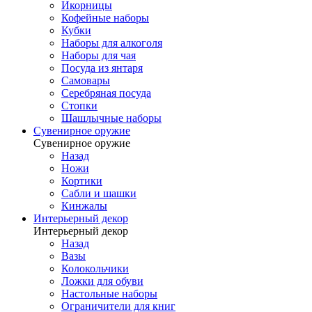
Икорницы
Кофейные наборы
Кубки
Наборы для алкоголя
Наборы для чая
Посуда из янтаря
Самовары
Серебряная посуда
Стопки
Шашлычные наборы
Сувенирное оружие
Сувенирное оружие
Назад
Ножи
Кортики
Сабли и шашки
Кинжалы
Интерьерный декор
Интерьерный декор
Назад
Вазы
Колокольчики
Ложки для обуви
Настольные наборы
Ограничители для книг