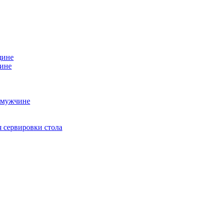
щине
чине
 мужчине
 сервировки стола