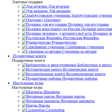
Элитные подарки
Для мужчин
Для женщин
Златоустовские сувени
Охотнику
Подарки для мусульман
Подарки иностра
Подарки че
Ростовская Финифть
Руководителю
Серебряные сувениры
Сувениры из янтаря
Подарочные книги
Подарочные книги
Библиотеки и мног
Исторические книги
Коллекционные книги
Подарочные наборы
Настольные игры
Настольные игры
Шахматы
Янтарные нарды
Янтарные шахматы
Нарды
Солонобль