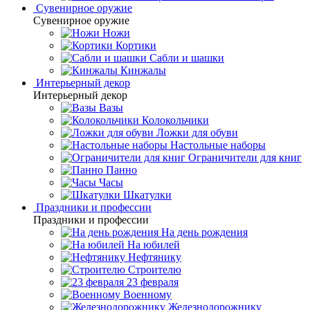
Сувенирное оружие
Сувенирное оружие
Ножи
Кортики
Сабли и шашки
Кинжалы
Интерьерный декор
Интерьерный декор
Вазы
Колокольчики
Ложки для обуви
Настольные наборы
Ограничители для книг
Панно
Часы
Шкатулки
Праздники и профессии
Праздники и профессии
На день рождения
На юбилей
Нефтянику
Строителю
23 февраля
Военному
Железнодорожнику