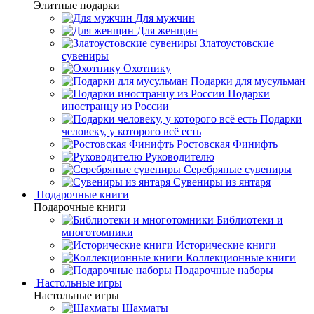
Элитные подарки
Для мужчин
Для женщин
Златоустовские
сувениры
Охотнику
Подарки для мусульман
Подарки
иностранцу из России
Подарки
человеку, у которого всё есть
Ростовская Финифть
Руководителю
Серебряные сувениры
Сувениры из янтаря
Подарочные книги
Подарочные книги
Библиотеки и
многотомники
Исторические книги
Коллекционные книги
Подарочные наборы
Настольные игры
Настольные игры
Шахматы