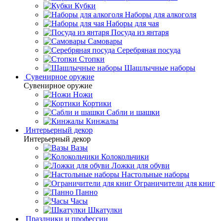
Кубки
Наборы для алкоголя
Наборы для чая
Посуда из янтаря
Самовары
Серебряная посуда
Стопки
Шашлычные наборы
Сувенирное оружие
Сувенирное оружие
Ножи
Кортики
Сабли и шашки
Кинжалы
Интерьерный декор
Интерьерный декор
Вазы
Колокольчики
Ложки для обуви
Настольные наборы
Ограничители для книг
Панно
Часы
Шкатулки
Праздники и профессии