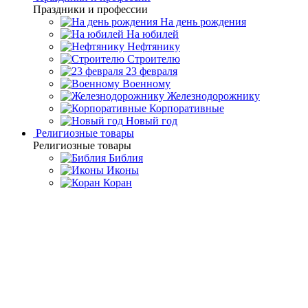
Праздники и профессии
На день рождения
На юбилей
Нефтянику
Строителю
23 февраля
Военному
Железнодорожнику
Корпоративные
Новый год
Религиозные товары
Религиозные товары
Библия
Иконы
Коран
Главная
Каталог товаров
Премиальная посуда ручной
работы
Подарочная икорница "Три стерлядки" на лазурите
Подарочная икорница "Три
стерлядки" на лазурите