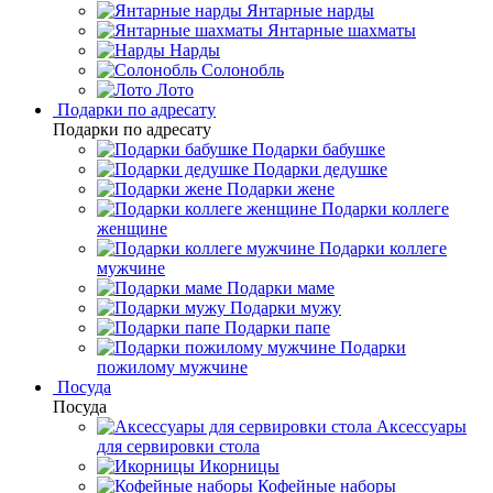
Янтарные нарды
Янтарные шахматы
Нарды
Солонобль
Лото
Подарки по адресату
Подарки по адресату
Подарки бабушке
Подарки дедушке
Подарки жене
Подарки коллеге
женщине
Подарки коллеге
мужчине
Подарки маме
Подарки мужу
Подарки папе
Подарки
пожилому мужчине
Посуда
Посуда
Аксессуары
для сервировки стола
Икорницы
Кофейные наборы