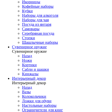
Икорницы
Кофейные наборы
Кубки
Наборы для алкоголя
Наборы для чая
Посуда из янтаря
Самовары
Серебряная посуда
Стопки
Шашлычные наборы
Сувенирное оружие
Сувенирное оружие
Назад
Ножи
Кортики
Сабли и шашки
Кинжалы
Интерьерный декор
Интерьерный декор
Назад
Вазы
Колокольчики
Ложки для обуви
Настольные наборы
Ограничители для книг