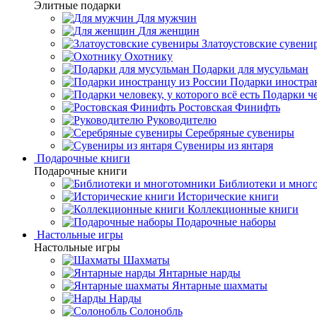
Элитные подарки
Для мужчин
Для женщин
Златоустовские сувени
Охотнику
Подарки для мусульман
Подарки иностра
Подарки че
Ростовская Финифть
Руководителю
Серебряные сувениры
Сувениры из янтаря
Подарочные книги
Подарочные книги
Библиотеки и мног
Исторические книги
Коллекционные книги
Подарочные наборы
Настольные игры
Настольные игры
Шахматы
Янтарные нарды
Янтарные шахматы
Нарды
Солонобль