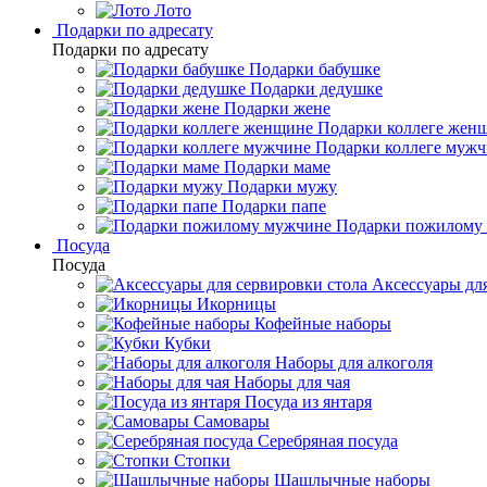
Лото
Подарки по адресату
Подарки по адресату
Подарки бабушке
Подарки дедушке
Подарки жене
Подарки коллеге жен
Подарки коллеге муж
Подарки маме
Подарки мужу
Подарки папе
Подарки пожилому
Посуда
Посуда
Аксессуары для
Икорницы
Кофейные наборы
Кубки
Наборы для алкоголя
Наборы для чая
Посуда из янтаря
Самовары
Серебряная посуда
Стопки
Шашлычные наборы