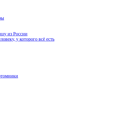
ры
нцу из России
ловеку, у которого всё есть
отомники