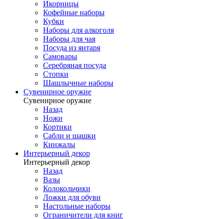
Икорницы
Кофейные наборы
Кубки
Наборы для алкоголя
Наборы для чая
Посуда из янтаря
Самовары
Серебряная посуда
Стопки
Шашлычные наборы
Сувенирное оружие
Сувенирное оружие
Назад
Ножи
Кортики
Сабли и шашки
Кинжалы
Интерьерный декор
Интерьерный декор
Назад
Вазы
Колокольчики
Ложки для обуви
Настольные наборы
Ограничители для книг