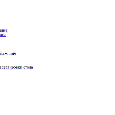
щине
чине
 мужчине
 сервировки стола