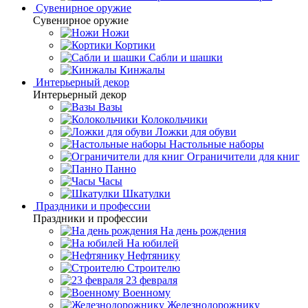
Сувенирное оружие
Сувенирное оружие
Ножи
Кортики
Сабли и шашки
Кинжалы
Интерьерный декор
Интерьерный декор
Вазы
Колокольчики
Ложки для обуви
Настольные наборы
Ограничители для книг
Панно
Часы
Шкатулки
Праздники и профессии
Праздники и профессии
На день рождения
На юбилей
Нефтянику
Строителю
23 февраля
Военному
Железнодорожнику