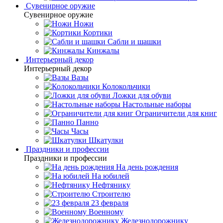
Сувенирное оружие
Сувенирное оружие
Ножи
Кортики
Сабли и шашки
Кинжалы
Интерьерный декор
Интерьерный декор
Вазы
Колокольчики
Ложки для обуви
Настольные наборы
Ограничители для книг
Панно
Часы
Шкатулки
Праздники и профессии
Праздники и профессии
На день рождения
На юбилей
Нефтянику
Строителю
23 февраля
Военному
Железнодорожнику