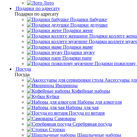
Лото
Подарки по адресату
Подарки по адресату
Подарки бабушке
Подарки дедушке
Подарки жене
Подарки коллеге жен
Подарки коллеге муж
Подарки маме
Подарки мужу
Подарки папе
Подарки пожилому
Посуда
Посуда
Аксессуары для
Икорницы
Кофейные наборы
Кубки
Наборы для алкоголя
Наборы для чая
Посуда из янтаря
Самовары
Серебряная посуда
Стопки
Шашлычные наборы