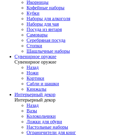
Икорницы
Кофейные наборы
Кубки
Наборы для алкоголя
Наборы для чая
Посуда из янтаря
Самовары
Серебряная посуда
Стопки
Шашлычные наборы
Сувенирное оружие
Сувенирное оружие
Назад
Ножи
Кортики
Сабли и шашки
Кинжалы
Интерьерный декор
Интерьерный декор
Назад
Вазы
Колокольчики
Ложки для обуви
Настольные наборы
Ограничители для книг