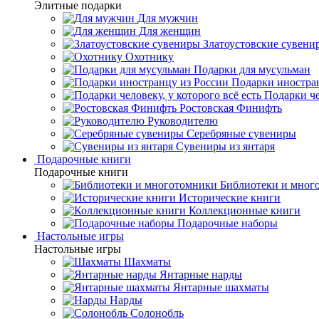
Элитные подарки
Для мужчин
Для женщин
Златоустовские сувени
Охотнику
Подарки для мусульман
Подарки иностра
Подарки че
Ростовская Финифть
Руководителю
Серебряные сувениры
Сувениры из янтаря
Подарочные книги
Подарочные книги
Библиотеки и мног
Исторические книги
Коллекционные книги
Подарочные наборы
Настольные игры
Настольные игры
Шахматы
Янтарные нарды
Янтарные шахматы
Нарды
Солонобль