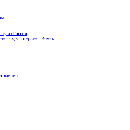
ры
нцу из России
ловеку, у которого всё есть
отомники