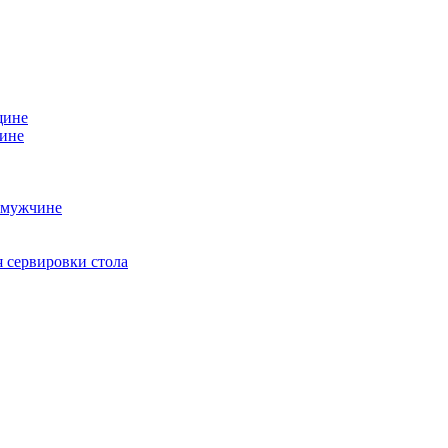
щине
чине
 мужчине
 сервировки стола