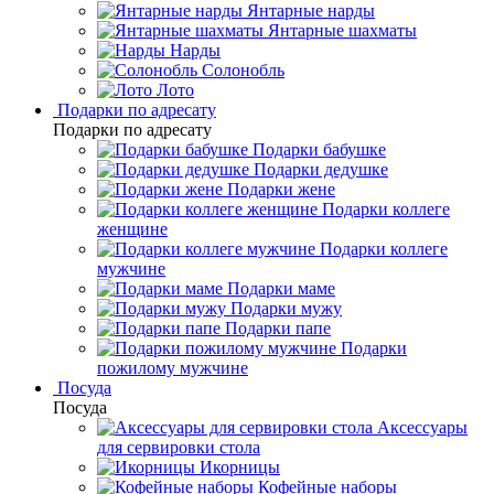
Янтарные нарды
Янтарные шахматы
Нарды
Солонобль
Лото
Подарки по адресату
Подарки по адресату
Подарки бабушке
Подарки дедушке
Подарки жене
Подарки коллеге
женщине
Подарки коллеге
мужчине
Подарки маме
Подарки мужу
Подарки папе
Подарки
пожилому мужчине
Посуда
Посуда
Аксессуары
для сервировки стола
Икорницы
Кофейные наборы