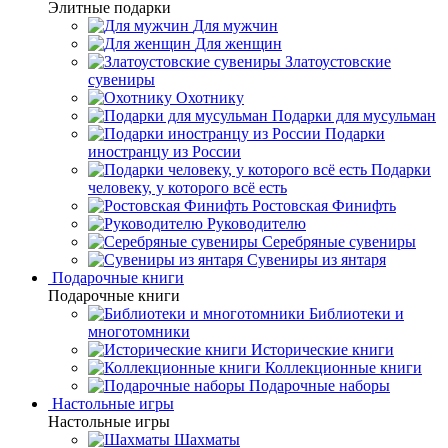
Элитные подарки
Для мужчин
Для женщин
Златоустовские
сувениры
Охотнику
Подарки для мусульман
Подарки
иностранцу из России
Подарки
человеку, у которого всё есть
Ростовская Финифть
Руководителю
Серебряные сувениры
Сувениры из янтаря
Подарочные книги
Подарочные книги
Библиотеки и
многотомники
Исторические книги
Коллекционные книги
Подарочные наборы
Настольные игры
Настольные игры
Шахматы