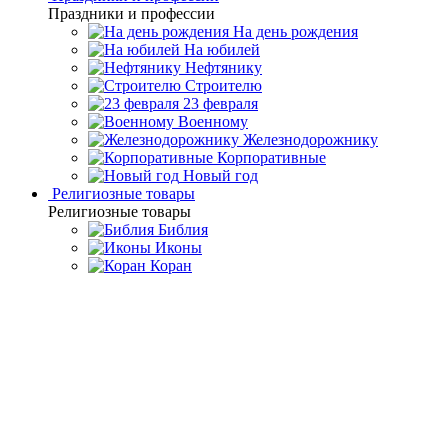
Праздники и профессии
На день рождения
На юбилей
Нефтянику
Строителю
23 февраля
Военному
Железнодорожнику
Корпоративные
Новый год
Религиозные товары
Религиозные товары
Библия
Иконы
Коран
Главная
Каталог товаров
Премиальная посуда ручной
работы
Подарочные икорницы
Икорница «Русалочка»
(Златоуст)
Икорница «Русалочка»
(Златоуст)