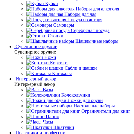
Кубки
Наборы для алкоголя
Наборы для чая
Посуда из янтаря
Самовары
Серебряная посуда
Стопки
Шашлычные наборы
Сувенирное оружие
Сувенирное оружие
Ножи
Кортики
Сабли и шашки
Кинжалы
Интерьерный декор
Интерьерный декор
Вазы
Колокольчики
Ложки для обуви
Настольные наборы
Ограничители для книг
Панно
Часы
Шкатулки
Праздники и профессии