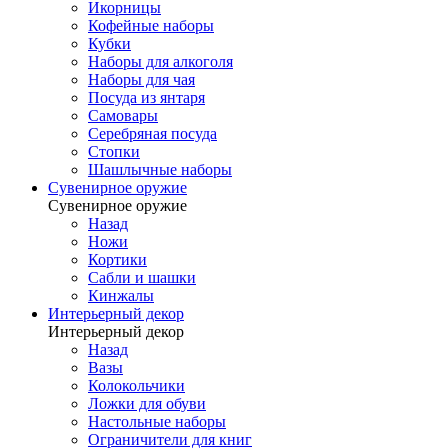
Икорницы
Кофейные наборы
Кубки
Наборы для алкоголя
Наборы для чая
Посуда из янтаря
Самовары
Серебряная посуда
Стопки
Шашлычные наборы
Сувенирное оружие
Сувенирное оружие
Назад
Ножи
Кортики
Сабли и шашки
Кинжалы
Интерьерный декор
Интерьерный декор
Назад
Вазы
Колокольчики
Ложки для обуви
Настольные наборы
Ограничители для книг