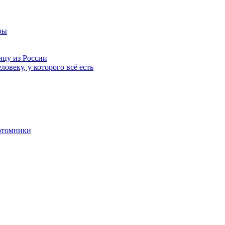
ры
нцу из России
ловеку, у которого всё есть
отомники