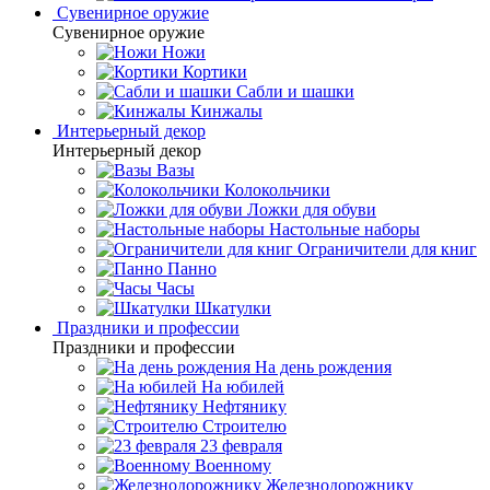
Сувенирное оружие
Сувенирное оружие
Ножи
Кортики
Сабли и шашки
Кинжалы
Интерьерный декор
Интерьерный декор
Вазы
Колокольчики
Ложки для обуви
Настольные наборы
Ограничители для книг
Панно
Часы
Шкатулки
Праздники и профессии
Праздники и профессии
На день рождения
На юбилей
Нефтянику
Строителю
23 февраля
Военному
Железнодорожнику