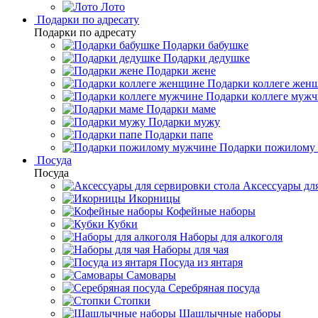
Лото
Подарки по адресату
Подарки по адресату
Подарки бабушке
Подарки дедушке
Подарки жене
Подарки коллеге жен
Подарки коллеге муж
Подарки маме
Подарки мужу
Подарки папе
Подарки пожилому
Посуда
Посуда
Аксессуары для
Икорницы
Кофейные наборы
Кубки
Наборы для алкоголя
Наборы для чая
Посуда из янтаря
Самовары
Серебряная посуда
Стопки
Шашлычные наборы