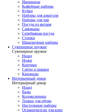
Икорницы
Кофейные наборы
Кубки
Наборы для алкоголя
Наборы для чая
Посуда из янтаря
Самовары
Серебряная посуда
Стопки
Шашлычные наборы
Сувенирное оружие
Сувенирное оружие
Назад
Ножи
Кортики
Сабли и шашки
Кинжалы
Интерьерный декор
Интерьерный декор
Назад
Вазы
Колокольчики
Ложки для обуви
Настольные наборы
Ограничители для книг