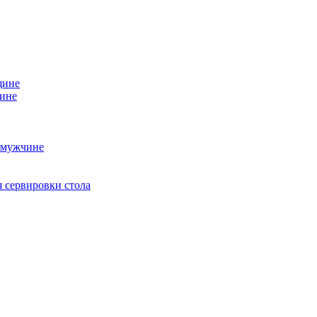
щине
чине
 мужчине
 сервировки стола