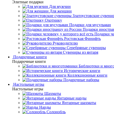
Элитные подарки
Для мужчин
Для женщин
Златоустовские сувени
Охотнику
Подарки для мусульман
Подарки иностра
Подарки че
Ростовская Финифть
Руководителю
Серебряные сувениры
Сувениры из янтаря
Подарочные книги
Подарочные книги
Библиотеки и мног
Исторические книги
Коллекционные книги
Подарочные наборы
Настольные игры
Настольные игры
Шахматы
Янтарные нарды
Янтарные шахматы
Нарды
Солонобль