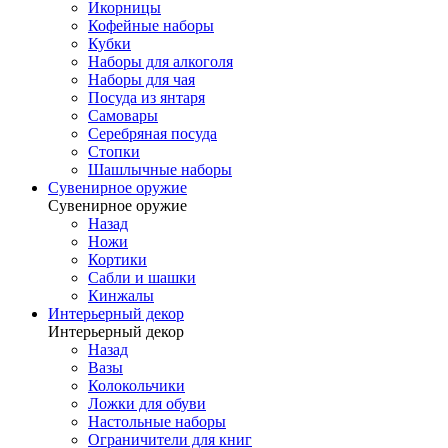
Икорницы
Кофейные наборы
Кубки
Наборы для алкоголя
Наборы для чая
Посуда из янтаря
Самовары
Серебряная посуда
Стопки
Шашлычные наборы
Сувенирное оружие
Сувенирное оружие
Назад
Ножи
Кортики
Сабли и шашки
Кинжалы
Интерьерный декор
Интерьерный декор
Назад
Вазы
Колокольчики
Ложки для обуви
Настольные наборы
Ограничители для книг