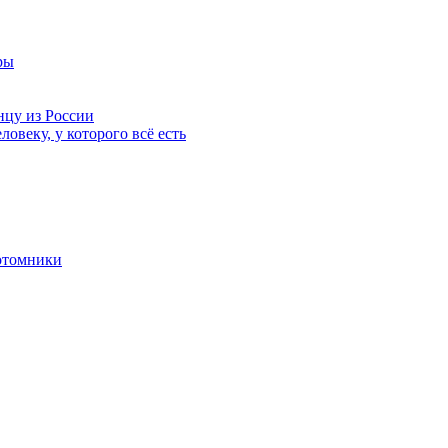
ры
нцу из России
ловеку, у которого всё есть
отомники