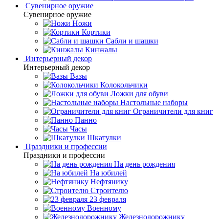
Сувенирное оружие
Сувенирное оружие
Ножи
Кортики
Сабли и шашки
Кинжалы
Интерьерный декор
Интерьерный декор
Вазы
Колокольчики
Ложки для обуви
Настольные наборы
Ограничители для книг
Панно
Часы
Шкатулки
Праздники и профессии
Праздники и профессии
На день рождения
На юбилей
Нефтянику
Строителю
23 февраля
Военному
Железнодорожнику