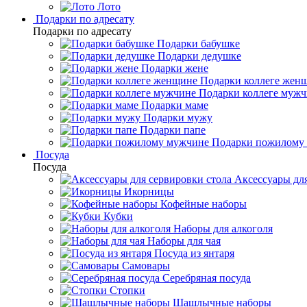
Лото
Подарки по адресату
Подарки по адресату
Подарки бабушке
Подарки дедушке
Подарки жене
Подарки коллеге жен
Подарки коллеге муж
Подарки маме
Подарки мужу
Подарки папе
Подарки пожилому
Посуда
Посуда
Аксессуары для
Икорницы
Кофейные наборы
Кубки
Наборы для алкоголя
Наборы для чая
Посуда из янтаря
Самовары
Серебряная посуда
Стопки
Шашлычные наборы