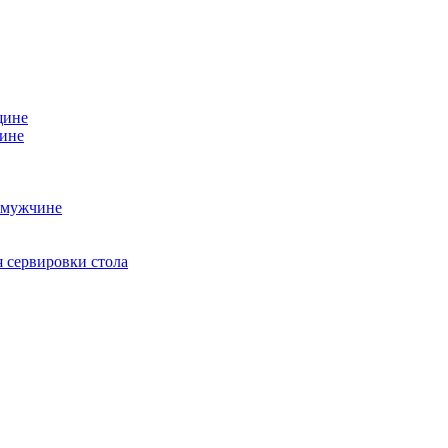
щине
чине
 мужчине
 сервировки стола