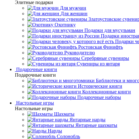
Элитные подарки
Для мужчин
Для женщин
Златоустовские сувени
Охотнику
Подарки для мусульман
Подарки иностра
Подарки че
Ростовская Финифть
Руководителю
Серебряные сувениры
Сувениры из янтаря
Подарочные книги
Подарочные книги
Библиотеки и мног
Исторические книги
Коллекционные книги
Подарочные наборы
Настольные игры
Настольные игры
Шахматы
Янтарные нарды
Янтарные шахматы
Нарды
Солонобль