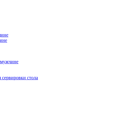
щине
чине
 мужчине
 сервировки стола