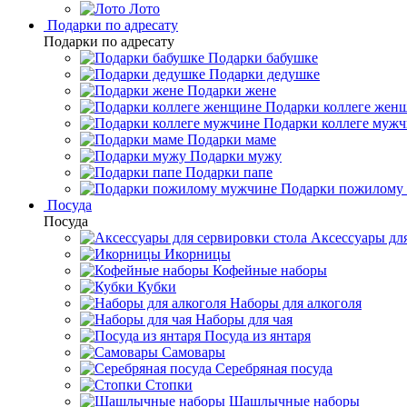
Лото
Подарки по адресату
Подарки по адресату
Подарки бабушке
Подарки дедушке
Подарки жене
Подарки коллеге жен
Подарки коллеге муж
Подарки маме
Подарки мужу
Подарки папе
Подарки пожилому
Посуда
Посуда
Аксессуары для
Икорницы
Кофейные наборы
Кубки
Наборы для алкоголя
Наборы для чая
Посуда из янтаря
Самовары
Серебряная посуда
Стопки
Шашлычные наборы