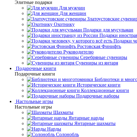
Элитные подарки
Для мужчин
Для женщин
Златоустовские сувени
Охотнику
Подарки для мусульман
Подарки иностра
Подарки че
Ростовская Финифть
Руководителю
Серебряные сувениры
Сувениры из янтаря
Подарочные книги
Подарочные книги
Библиотеки и мног
Исторические книги
Коллекционные книги
Подарочные наборы
Настольные игры
Настольные игры
Шахматы
Янтарные нарды
Янтарные шахматы
Нарды
Солонобль