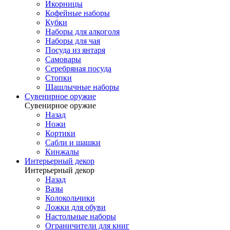
Икорницы
Кофейные наборы
Кубки
Наборы для алкоголя
Наборы для чая
Посуда из янтаря
Самовары
Серебряная посуда
Стопки
Шашлычные наборы
Сувенирное оружие
Сувенирное оружие
Назад
Ножи
Кортики
Сабли и шашки
Кинжалы
Интерьерный декор
Интерьерный декор
Назад
Вазы
Колокольчики
Ложки для обуви
Настольные наборы
Ограничители для книг