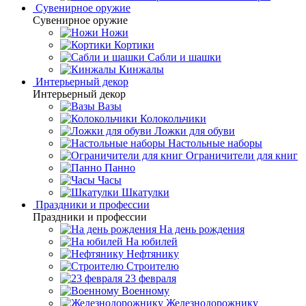
Сувенирное оружие
Сувенирное оружие
Ножи
Кортики
Сабли и шашки
Кинжалы
Интерьерный декор
Интерьерный декор
Вазы
Колокольчики
Ложки для обуви
Настольные наборы
Ограничители для книг
Панно
Часы
Шкатулки
Праздники и профессии
Праздники и профессии
На день рождения
На юбилей
Нефтянику
Строителю
23 февраля
Военному
Железнодорожнику