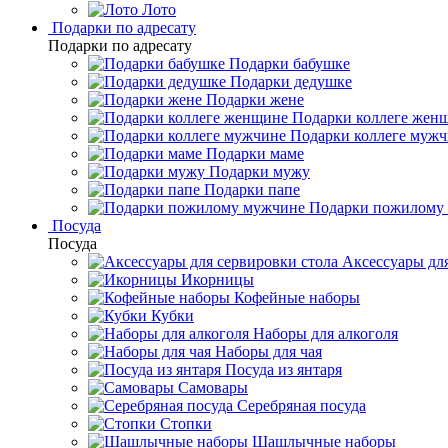
Лото
Подарки по адресату
Подарки по адресату
Подарки бабушке
Подарки дедушке
Подарки жене
Подарки коллеге жен
Подарки коллеге муж
Подарки маме
Подарки мужу
Подарки папе
Подарки пожилому
Посуда
Посуда
Аксессуары для
Икорницы
Кофейные наборы
Кубки
Наборы для алкоголя
Наборы для чая
Посуда из янтаря
Самовары
Серебряная посуда
Стопки
Шашлычные наборы