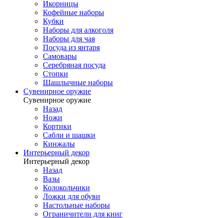
Икорницы
Кофейные наборы
Кубки
Наборы для алкоголя
Наборы для чая
Посуда из янтаря
Самовары
Серебряная посуда
Стопки
Шашлычные наборы
Сувенирное оружие
Сувенирное оружие
Назад
Ножи
Кортики
Сабли и шашки
Кинжалы
Интерьерный декор
Интерьерный декор
Назад
Вазы
Колокольчики
Ложки для обуви
Настольные наборы
Ограничители для книг