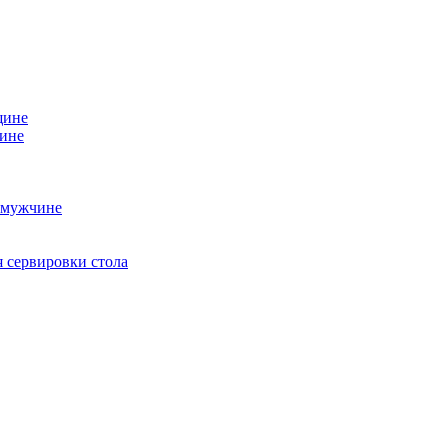
щине
чине
 мужчине
 сервировки стола