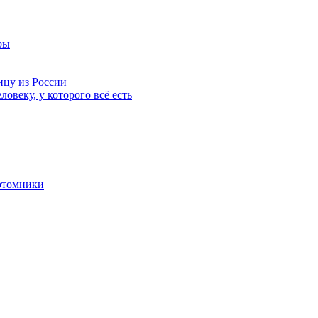
ры
нцу из России
ловеку, у которого всё есть
отомники