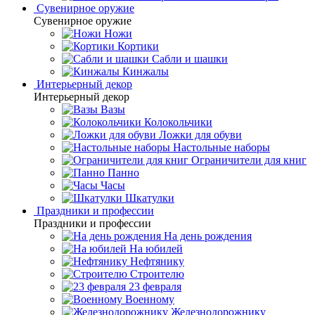
Сувенирное оружие
Сувенирное оружие
Ножи
Кортики
Сабли и шашки
Кинжалы
Интерьерный декор
Интерьерный декор
Вазы
Колокольчики
Ложки для обуви
Настольные наборы
Ограничители для книг
Панно
Часы
Шкатулки
Праздники и профессии
Праздники и профессии
На день рождения
На юбилей
Нефтянику
Строителю
23 февраля
Военному
Железнодорожнику