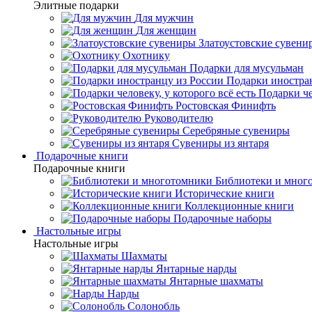
Элитные подарки
Для мужчин
Для женщин
Златоустовские сувени
Охотнику
Подарки для мусульман
Подарки иностра
Подарки че
Ростовская Финифть
Руководителю
Серебряные сувениры
Сувениры из янтаря
Подарочные книги
Подарочные книги
Библиотеки и мног
Исторические книги
Коллекционные книги
Подарочные наборы
Настольные игры
Настольные игры
Шахматы
Янтарные нарды
Янтарные шахматы
Нарды
Солонобль