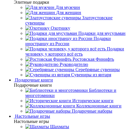
Элитные подарки
Для мужчин
Для женщин
Златоустовские
сувениры
Охотнику
Подарки для мусульман
Подарки
иностранцу из России
Подарки
человеку, у которого всё есть
Ростовская Финифть
Руководителю
Серебряные сувениры
Сувениры из янтаря
Подарочные книги
Подарочные книги
Библиотеки и
многотомники
Исторические книги
Коллекционные книги
Подарочные наборы
Настольные игры
Настольные игры
Шахматы