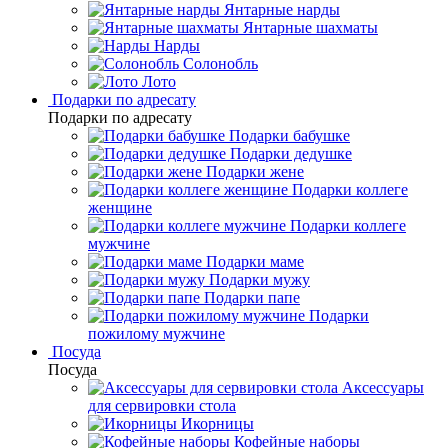
Янтарные нарды
Янтарные шахматы
Нарды
Солонобль
Лото
Подарки по адресату
Подарки по адресату
Подарки бабушке
Подарки дедушке
Подарки жене
Подарки коллеге
женщине
Подарки коллеге
мужчине
Подарки маме
Подарки мужу
Подарки папе
Подарки
пожилому мужчине
Посуда
Посуда
Аксессуары
для сервировки стола
Икорницы
Кофейные наборы