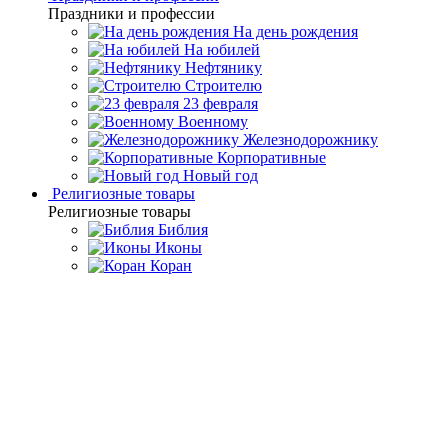
Праздники и профессии
На день рождения
На юбилей
Нефтянику
Строителю
23 февраля
Военному
Железнодорожнику
Корпоративные
Новый год
Религиозные товары
Религиозные товары
Библия
Иконы
Коран
Главная
Каталог товаров
Премиальная посуда ручной
работы
Подарочные наборы для алкоголя
Рюмка серебряная
«Павел Нахимов»
Рюмка серебряная «Павел
Нахимов»