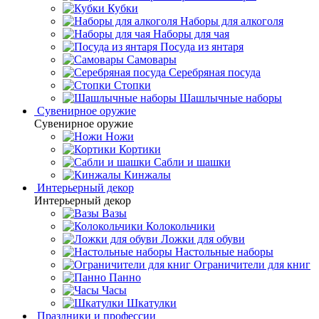
Кубки
Наборы для алкоголя
Наборы для чая
Посуда из янтаря
Самовары
Серебряная посуда
Стопки
Шашлычные наборы
Сувенирное оружие
Сувенирное оружие
Ножи
Кортики
Сабли и шашки
Кинжалы
Интерьерный декор
Интерьерный декор
Вазы
Колокольчики
Ложки для обуви
Настольные наборы
Ограничители для книг
Панно
Часы
Шкатулки
Праздники и профессии