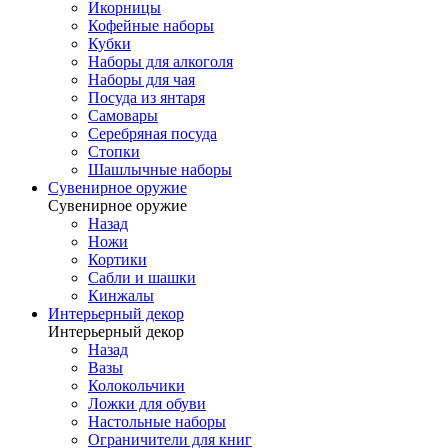
Икорницы
Кофейные наборы
Кубки
Наборы для алкоголя
Наборы для чая
Посуда из янтаря
Самовары
Серебряная посуда
Стопки
Шашлычные наборы
Сувенирное оружие
Сувенирное оружие
Назад
Ножи
Кортики
Сабли и шашки
Кинжалы
Интерьерный декор
Интерьерный декор
Назад
Вазы
Колокольчики
Ложки для обуви
Настольные наборы
Ограничители для книг