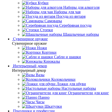
Кубки
Наборы для алкоголя
Наборы для чая
Посуда из янтаря
Самовары
Серебряная посуда
Стопки
Шашлычные наборы
Сувенирное оружие
Сувенирное оружие
Ножи
Кортики
Сабли и шашки
Кинжалы
Интерьерный декор
Интерьерный декор
Вазы
Колокольчики
Ложки для обуви
Настольные наборы
Ограничители для книг
Панно
Часы
Шкатулки
Праздники и профессии