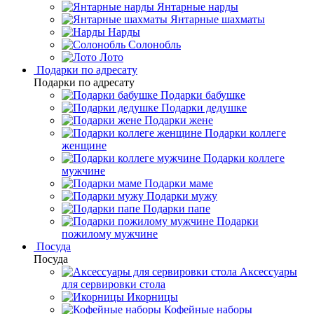
Янтарные нарды
Янтарные шахматы
Нарды
Солонобль
Лото
Подарки по адресату
Подарки по адресату
Подарки бабушке
Подарки дедушке
Подарки жене
Подарки коллеге
женщине
Подарки коллеге
мужчине
Подарки маме
Подарки мужу
Подарки папе
Подарки
пожилому мужчине
Посуда
Посуда
Аксессуары
для сервировки стола
Икорницы
Кофейные наборы