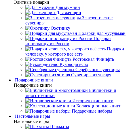
Элитные подарки
Для мужчин
Для женщин
Златоустовские
сувениры
Охотнику
Подарки для мусульман
Подарки
иностранцу из России
Подарки
человеку, у которого всё есть
Ростовская Финифть
Руководителю
Серебряные сувениры
Сувениры из янтаря
Подарочные книги
Подарочные книги
Библиотеки и
многотомники
Исторические книги
Коллекционные книги
Подарочные наборы
Настольные игры
Настольные игры
Шахматы