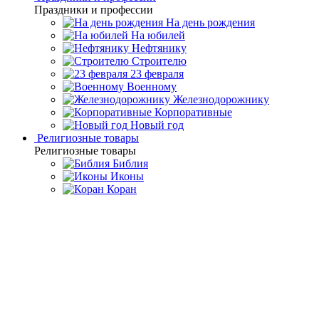
Праздники и профессии
На день рождения
На юбилей
Нефтянику
Строителю
23 февраля
Военному
Железнодорожнику
Корпоративные
Новый год
Религиозные товары
Религиозные товары
Библия
Иконы
Коран
Главная
Каталог товаров
Премиальная посуда ручной
работы
Чайные наборы и подстаканники
Набор для чая на 4
персоны "Нефритовый" (Златоуст)
Набор для чая на 4 персоны
"Нефритовый" (Златоуст)