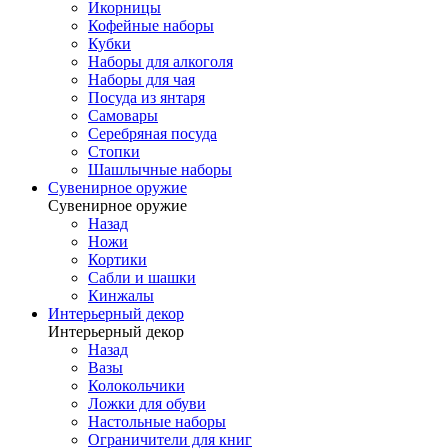
Икорницы
Кофейные наборы
Кубки
Наборы для алкоголя
Наборы для чая
Посуда из янтаря
Самовары
Серебряная посуда
Стопки
Шашлычные наборы
Сувенирное оружие
Сувенирное оружие
Назад
Ножи
Кортики
Сабли и шашки
Кинжалы
Интерьерный декор
Интерьерный декор
Назад
Вазы
Колокольчики
Ложки для обуви
Настольные наборы
Ограничители для книг