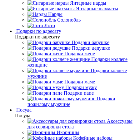
Янтарные нарды
Янтарные шахматы
Нарды
Солонобль
Лото
Подарки по адресату
Подарки по адресату
Подарки бабушке
Подарки дедушке
Подарки жене
Подарки коллеге
женщине
Подарки коллеге
мужчине
Подарки маме
Подарки мужу
Подарки папе
Подарки
пожилому мужчине
Посуда
Посуда
Аксессуары
для сервировки стола
Икорницы
Кофейные наборы