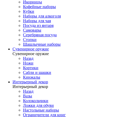
Икорницы
Кофейные наборы
Кубки
Наборы для алкоголя
Наборы для чая
Посуда из янтаря
Самовары
Серебряная посуда
Стопки
Шашлычные наборы
Сувенирное оружие
Сувенирное оружие
Назад
Ножи
Кортики
Сабли и шашки
Кинжалы
Интерьерный декор
Интерьерный декор
Назад
Вазы
Колокольчики
Ложки для обуви
Настольные наборы
Ограничители для книг