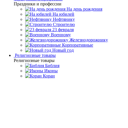
Праздники и профессии
На день рождения
На юбилей
Нефтянику
Строителю
23 февраля
Военному
Железнодорожнику
Корпоративные
Новый год
Религиозные товары
Религиозные товары
Библия
Иконы
Коран
Главная
Каталог товаров
Премиальная посуда ручной
работы
Чайные наборы и подстаканники
Вазочка "Земляника"
Вазочка "Земляника"