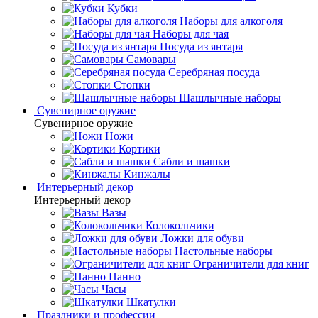
Кубки
Наборы для алкоголя
Наборы для чая
Посуда из янтаря
Самовары
Серебряная посуда
Стопки
Шашлычные наборы
Сувенирное оружие
Сувенирное оружие
Ножи
Кортики
Сабли и шашки
Кинжалы
Интерьерный декор
Интерьерный декор
Вазы
Колокольчики
Ложки для обуви
Настольные наборы
Ограничители для книг
Панно
Часы
Шкатулки
Праздники и профессии