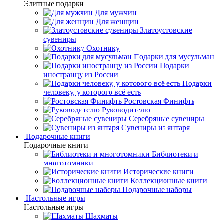
Элитные подарки
Для мужчин
Для женщин
Златоустовские
сувениры
Охотнику
Подарки для мусульман
Подарки
иностранцу из России
Подарки
человеку, у которого всё есть
Ростовская Финифть
Руководителю
Серебряные сувениры
Сувениры из янтаря
Подарочные книги
Подарочные книги
Библиотеки и
многотомники
Исторические книги
Коллекционные книги
Подарочные наборы
Настольные игры
Настольные игры
Шахматы