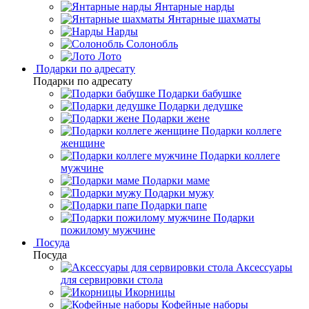
Янтарные нарды
Янтарные шахматы
Нарды
Солонобль
Лото
Подарки по адресату
Подарки по адресату
Подарки бабушке
Подарки дедушке
Подарки жене
Подарки коллеге
женщине
Подарки коллеге
мужчине
Подарки маме
Подарки мужу
Подарки папе
Подарки
пожилому мужчине
Посуда
Посуда
Аксессуары
для сервировки стола
Икорницы
Кофейные наборы