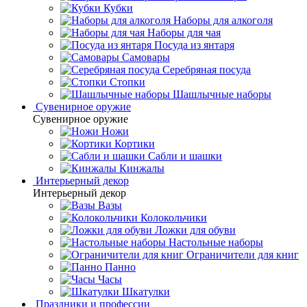
Кубки
Наборы для алкоголя
Наборы для чая
Посуда из янтаря
Самовары
Серебряная посуда
Стопки
Шашлычные наборы
Сувенирное оружие
Сувенирное оружие
Ножи
Кортики
Сабли и шашки
Кинжалы
Интерьерный декор
Интерьерный декор
Вазы
Колокольчики
Ложки для обуви
Настольные наборы
Ограничители для книг
Панно
Часы
Шкатулки
Праздники и профессии