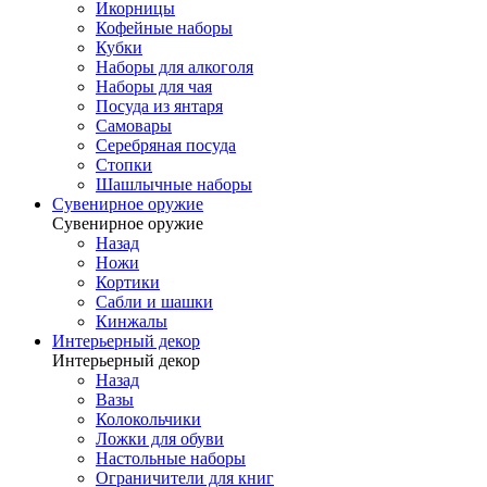
Икорницы
Кофейные наборы
Кубки
Наборы для алкоголя
Наборы для чая
Посуда из янтаря
Самовары
Серебряная посуда
Стопки
Шашлычные наборы
Сувенирное оружие
Сувенирное оружие
Назад
Ножи
Кортики
Сабли и шашки
Кинжалы
Интерьерный декор
Интерьерный декор
Назад
Вазы
Колокольчики
Ложки для обуви
Настольные наборы
Ограничители для книг