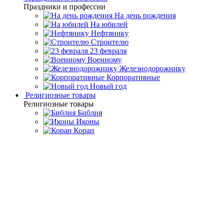
Праздники и профессии
На день рождения
На юбилей
Нефтянику
Строителю
23 февраля
Военному
Железнодорожнику
Корпоративные
Новый год
Религиозные товары
Религиозные товары
Библия
Иконы
Коран
Главная
Каталог товаров
Премиальная посуда ручной
работы
Чайные наборы и подстаканники
Подстаканник
«Чароит" (Златоуст)
Подстаканник «Чароит"
(Златоуст)