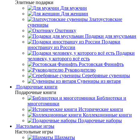
Элитные подарки
Для мужчин
Для женщин
Златоустовские
сувениры
Охотнику
Подарки для мусульман
Подарки
иностранцу из России
Подарки
человеку, у которого всё есть
Ростовская Финифть
Руководителю
Серебряные сувениры
Сувениры из янтаря
Подарочные книги
Подарочные книги
Библиотеки и
многотомники
Исторические книги
Коллекционные книги
Подарочные наборы
Настольные игры
Настольные игры
Шахматы