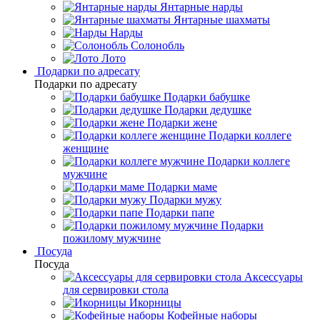
Янтарные нарды
Янтарные шахматы
Нарды
Солонобль
Лото
Подарки по адресату
Подарки по адресату
Подарки бабушке
Подарки дедушке
Подарки жене
Подарки коллеге
женщине
Подарки коллеге
мужчине
Подарки маме
Подарки мужу
Подарки папе
Подарки
пожилому мужчине
Посуда
Посуда
Аксессуары
для сервировки стола
Икорницы
Кофейные наборы