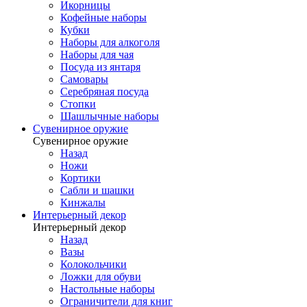
Икорницы
Кофейные наборы
Кубки
Наборы для алкоголя
Наборы для чая
Посуда из янтаря
Самовары
Серебряная посуда
Стопки
Шашлычные наборы
Сувенирное оружие
Сувенирное оружие
Назад
Ножи
Кортики
Сабли и шашки
Кинжалы
Интерьерный декор
Интерьерный декор
Назад
Вазы
Колокольчики
Ложки для обуви
Настольные наборы
Ограничители для книг