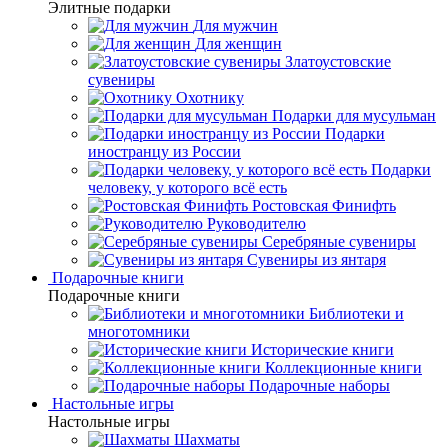
Элитные подарки
Для мужчин
Для женщин
Златоустовские
сувениры
Охотнику
Подарки для мусульман
Подарки
иностранцу из России
Подарки
человеку, у которого всё есть
Ростовская Финифть
Руководителю
Серебряные сувениры
Сувениры из янтаря
Подарочные книги
Подарочные книги
Библиотеки и
многотомники
Исторические книги
Коллекционные книги
Подарочные наборы
Настольные игры
Настольные игры
Шахматы