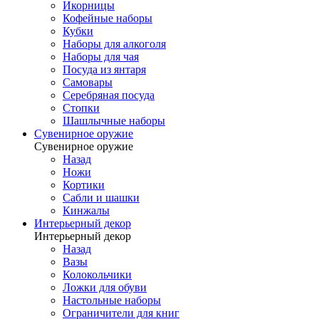
Икорницы
Кофейные наборы
Кубки
Наборы для алкоголя
Наборы для чая
Посуда из янтаря
Самовары
Серебряная посуда
Стопки
Шашлычные наборы
Сувенирное оружие
Сувенирное оружие
Назад
Ножи
Кортики
Сабли и шашки
Кинжалы
Интерьерный декор
Интерьерный декор
Назад
Вазы
Колокольчики
Ложки для обуви
Настольные наборы
Ограничители для книг