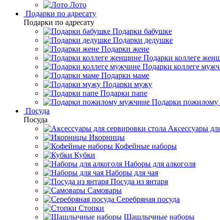
Лото
Подарки по адресату
Подарки по адресату
Подарки бабушке
Подарки дедушке
Подарки жене
Подарки коллеге жен
Подарки коллеге муж
Подарки маме
Подарки мужу
Подарки папе
Подарки пожилому
Посуда
Посуда
Аксессуары для
Икорницы
Кофейные наборы
Кубки
Наборы для алкоголя
Наборы для чая
Посуда из янтаря
Самовары
Серебряная посуда
Стопки
Шашлычные наборы