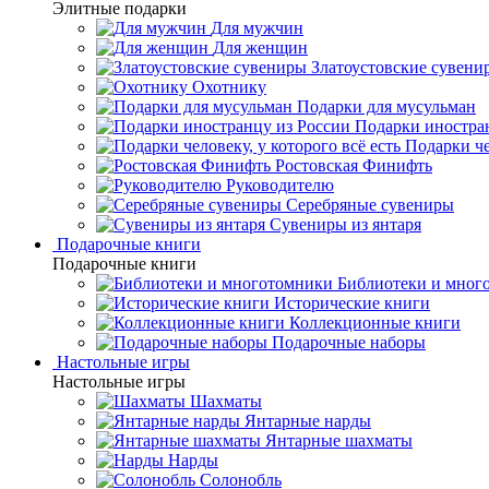
Элитные подарки
Для мужчин
Для женщин
Златоустовские сувени
Охотнику
Подарки для мусульман
Подарки иностра
Подарки че
Ростовская Финифть
Руководителю
Серебряные сувениры
Сувениры из янтаря
Подарочные книги
Подарочные книги
Библиотеки и мног
Исторические книги
Коллекционные книги
Подарочные наборы
Настольные игры
Настольные игры
Шахматы
Янтарные нарды
Янтарные шахматы
Нарды
Солонобль