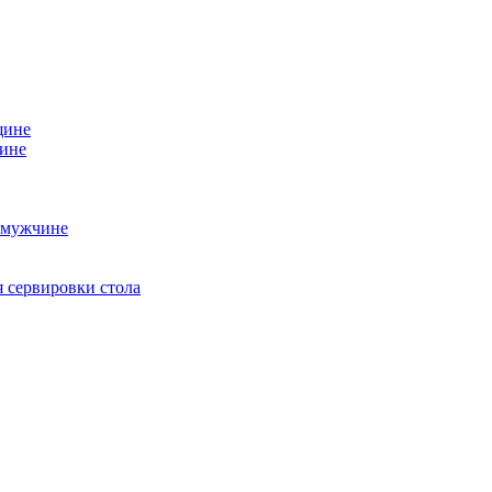
щине
чине
 мужчине
 сервировки стола