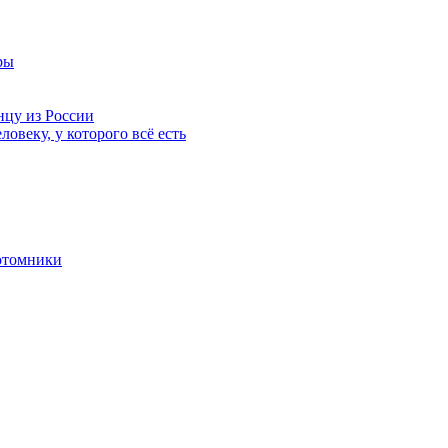
ры
нцу из России
ловеку, у которого всё есть
отомники