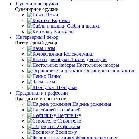
Сувенирное оружие
Сувенирное оружие
Ножи
Кортики
Сабли и шашки
Кинжалы
Интерьерный декор
Интерьерный декор
Вазы
Колокольчики
Ложки для обуви
Настольные наборы
Ограничители для книг
Панно
Часы
Шкатулки
Праздники и профессии
Праздники и профессии
На день рождения
На юбилей
Нефтянику
Строителю
23 февраля
Военному
Железнодорожнику