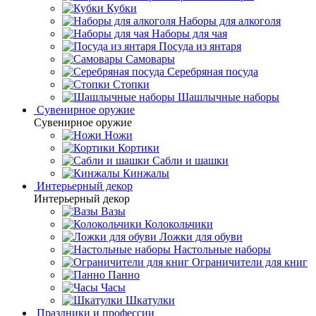
Кубки
Наборы для алкоголя
Наборы для чая
Посуда из янтаря
Самовары
Серебряная посуда
Стопки
Шашлычные наборы
Сувенирное оружие
Сувенирное оружие
Ножи
Кортики
Сабли и шашки
Кинжалы
Интерьерный декор
Интерьерный декор
Вазы
Колокольчики
Ложки для обуви
Настольные наборы
Ограничители для книг
Панно
Часы
Шкатулки
Праздники и профессии