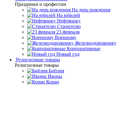
Праздники и профессии
На день рождения
На юбилей
Нефтянику
Строителю
23 февраля
Военному
Железнодорожнику
Корпоративные
Новый год
Религиозные товары
Религиозные товары
Библия
Иконы
Коран
Главная
Каталог товаров
Премиальная посуда ручной
работы
Подарочная посуда из янтаря
Чайник заварочный
«Императорский»
Чайник заварочный
«Императорский»