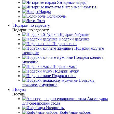
Янтарные нарды
Янтарные шахматы
Нарды
Солонобль
Лото
Подарки по адресату
Подарки по адресату
Подарки бабушке
Подарки дедушке
Подарки жене
Подарки коллеге
женщине
Подарки коллеге
мужчине
Подарки маме
Подарки мужу
Подарки папе
Подарки
пожилому мужчине
Посуда
Посуда
Аксессуары
для сервировки стола
Икорницы
Кофейные наборы