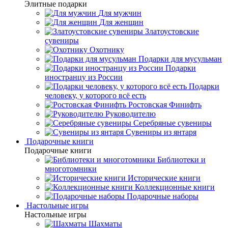
Элитные подарки
Для мужчин
Для женщин
Златоустовские
сувениры
Охотнику
Подарки для мусульман
Подарки
иностранцу из России
Подарки
человеку, у которого всё есть
Ростовская Финифть
Руководителю
Серебряные сувениры
Сувениры из янтаря
Подарочные книги
Подарочные книги
Библиотеки и
многотомники
Исторические книги
Коллекционные книги
Подарочные наборы
Настольные игры
Настольные игры
Шахматы