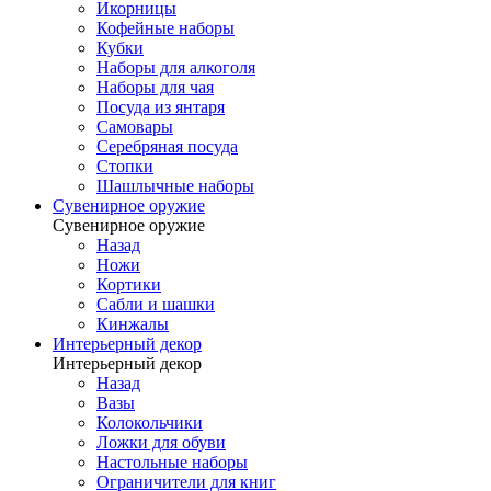
Икорницы
Кофейные наборы
Кубки
Наборы для алкоголя
Наборы для чая
Посуда из янтаря
Самовары
Серебряная посуда
Стопки
Шашлычные наборы
Сувенирное оружие
Сувенирное оружие
Назад
Ножи
Кортики
Сабли и шашки
Кинжалы
Интерьерный декор
Интерьерный декор
Назад
Вазы
Колокольчики
Ложки для обуви
Настольные наборы
Ограничители для книг