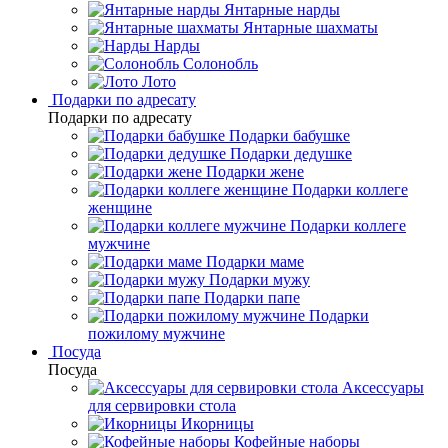
Янтарные нарды
Янтарные шахматы
Нарды
Солонобль
Лото
Подарки по адресату
Подарки по адресату
Подарки бабушке
Подарки дедушке
Подарки жене
Подарки коллеге
женщине
Подарки коллеге
мужчине
Подарки маме
Подарки мужу
Подарки папе
Подарки
пожилому мужчине
Посуда
Посуда
Аксессуары
для сервировки стола
Икорницы
Кофейные наборы