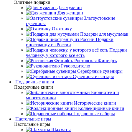
Элитные подарки
Для мужчин
Для женщин
Златоустовские
сувениры
Охотнику
Подарки для мусульман
Подарки
иностранцу из России
Подарки
человеку, у которого всё есть
Ростовская Финифть
Руководителю
Серебряные сувениры
Сувениры из янтаря
Подарочные книги
Подарочные книги
Библиотеки и
многотомники
Исторические книги
Коллекционные книги
Подарочные наборы
Настольные игры
Настольные игры
Шахматы