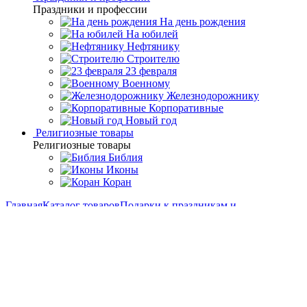
Праздники и профессии
На день рождения
На юбилей
Нефтянику
Строителю
23 февраля
Военному
Железнодорожнику
Корпоративные
Новый год
Религиозные товары
Религиозные товары
Библия
Иконы
Коран
Главная
Каталог товаров
Подарки к праздникам и
профессиям
Подарки для нефтяников и газовиков
Водочный
набор на 3 персоны "Нефть" Златоуст
Водочный набор на 3
персоны "Нефть" Златоуст