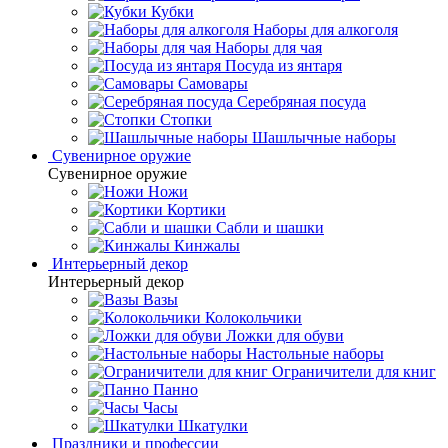
Кубки
Наборы для алкоголя
Наборы для чая
Посуда из янтаря
Самовары
Серебряная посуда
Стопки
Шашлычные наборы
Сувенирное оружие
Сувенирное оружие
Ножи
Кортики
Сабли и шашки
Кинжалы
Интерьерный декор
Интерьерный декор
Вазы
Колокольчики
Ложки для обуви
Настольные наборы
Ограничители для книг
Панно
Часы
Шкатулки
Праздники и профессии