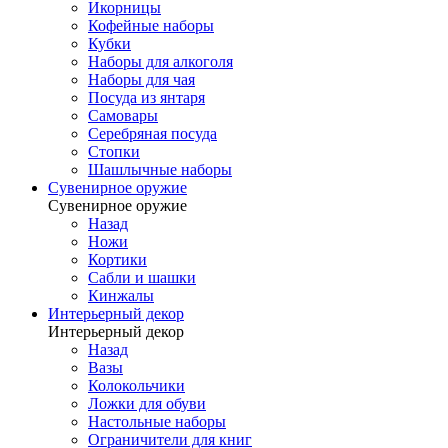
Икорницы
Кофейные наборы
Кубки
Наборы для алкоголя
Наборы для чая
Посуда из янтаря
Самовары
Серебряная посуда
Стопки
Шашлычные наборы
Сувенирное оружие
Сувенирное оружие
Назад
Ножи
Кортики
Сабли и шашки
Кинжалы
Интерьерный декор
Интерьерный декор
Назад
Вазы
Колокольчики
Ложки для обуви
Настольные наборы
Ограничители для книг