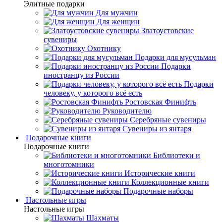
Элитные подарки
Для мужчин
Для женщин
Златоустовские
сувениры
Охотнику
Подарки для мусульман
Подарки
иностранцу из России
Подарки
человеку, у которого всё есть
Ростовская Финифть
Руководителю
Серебряные сувениры
Сувениры из янтаря
Подарочные книги
Подарочные книги
Библиотеки и
многотомники
Исторические книги
Коллекционные книги
Подарочные наборы
Настольные игры
Настольные игры
Шахматы