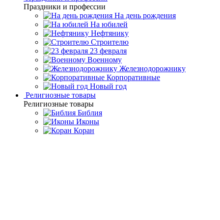
Праздники и профессии
На день рождения
На юбилей
Нефтянику
Строителю
23 февраля
Военному
Железнодорожнику
Корпоративные
Новый год
Религиозные товары
Религиозные товары
Библия
Иконы
Коран
Главная
Каталог товаров
Подарки к праздникам и
профессиям
Подарки для нефтяников и газовиков
Настольный
набор "Нефтяная труба" Златоуст
Настольный набор
"Нефтяная труба" Златоуст