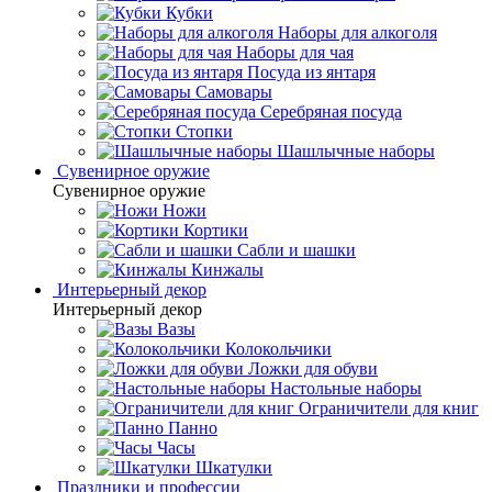
Кубки
Наборы для алкоголя
Наборы для чая
Посуда из янтаря
Самовары
Серебряная посуда
Стопки
Шашлычные наборы
Сувенирное оружие
Сувенирное оружие
Ножи
Кортики
Сабли и шашки
Кинжалы
Интерьерный декор
Интерьерный декор
Вазы
Колокольчики
Ложки для обуви
Настольные наборы
Ограничители для книг
Панно
Часы
Шкатулки
Праздники и профессии