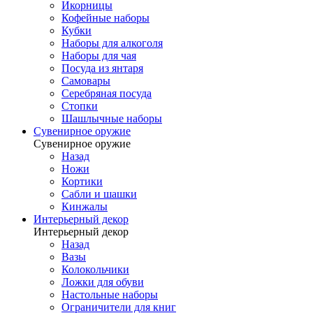
Икорницы
Кофейные наборы
Кубки
Наборы для алкоголя
Наборы для чая
Посуда из янтаря
Самовары
Серебряная посуда
Стопки
Шашлычные наборы
Сувенирное оружие
Сувенирное оружие
Назад
Ножи
Кортики
Сабли и шашки
Кинжалы
Интерьерный декор
Интерьерный декор
Назад
Вазы
Колокольчики
Ложки для обуви
Настольные наборы
Ограничители для книг