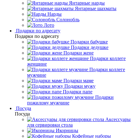
Янтарные нарды
Янтарные шахматы
Нарды
Солонобль
Лото
Подарки по адресату
Подарки по адресату
Подарки бабушке
Подарки дедушке
Подарки жене
Подарки коллеге
женщине
Подарки коллеге
мужчине
Подарки маме
Подарки мужу
Подарки папе
Подарки
пожилому мужчине
Посуда
Посуда
Аксессуары
для сервировки стола
Икорницы
Кофейные наборы