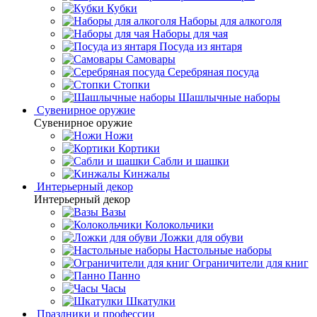
Кубки
Наборы для алкоголя
Наборы для чая
Посуда из янтаря
Самовары
Серебряная посуда
Стопки
Шашлычные наборы
Сувенирное оружие
Сувенирное оружие
Ножи
Кортики
Сабли и шашки
Кинжалы
Интерьерный декор
Интерьерный декор
Вазы
Колокольчики
Ложки для обуви
Настольные наборы
Ограничители для книг
Панно
Часы
Шкатулки
Праздники и профессии