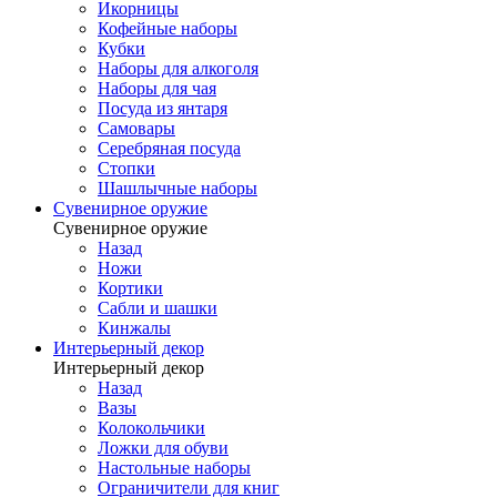
Икорницы
Кофейные наборы
Кубки
Наборы для алкоголя
Наборы для чая
Посуда из янтаря
Самовары
Серебряная посуда
Стопки
Шашлычные наборы
Сувенирное оружие
Сувенирное оружие
Назад
Ножи
Кортики
Сабли и шашки
Кинжалы
Интерьерный декор
Интерьерный декор
Назад
Вазы
Колокольчики
Ложки для обуви
Настольные наборы
Ограничители для книг