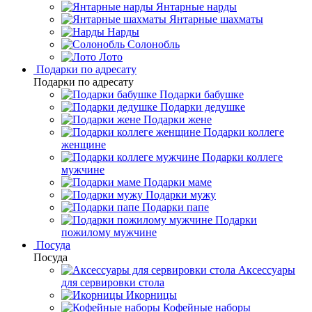
Янтарные нарды
Янтарные шахматы
Нарды
Солонобль
Лото
Подарки по адресату
Подарки по адресату
Подарки бабушке
Подарки дедушке
Подарки жене
Подарки коллеге
женщине
Подарки коллеге
мужчине
Подарки маме
Подарки мужу
Подарки папе
Подарки
пожилому мужчине
Посуда
Посуда
Аксессуары
для сервировки стола
Икорницы
Кофейные наборы