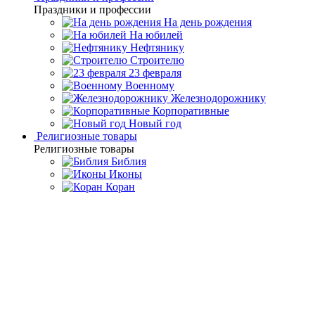
Праздники и профессии
На день рождения
На юбилей
Нефтянику
Строителю
23 февраля
Военному
Железнодорожнику
Корпоративные
Новый год
Религиозные товары
Религиозные товары
Библия
Иконы
Коран
Главная
Каталог товаров
Подарки к праздникам и
профессиям
Подарки для строителя
Настенное панно "Герб
РФ" из серебра
Настенное панно "Герб РФ"
из серебра