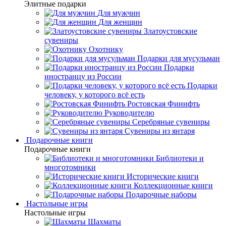
Элитные подарки
Для мужчин
Для женщин
Златоустовские
сувениры
Охотнику
Подарки для мусульман
Подарки
иностранцу из России
Подарки
человеку, у которого всё есть
Ростовская Финифть
Руководителю
Серебряные сувениры
Сувениры из янтаря
Подарочные книги
Подарочные книги
Библиотеки и
многотомники
Исторические книги
Коллекционные книги
Подарочные наборы
Настольные игры
Настольные игры
Шахматы