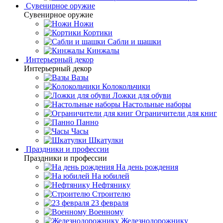
Сувенирное оружие
Сувенирное оружие
Ножи
Кортики
Сабли и шашки
Кинжалы
Интерьерный декор
Интерьерный декор
Вазы
Колокольчики
Ложки для обуви
Настольные наборы
Ограничители для книг
Панно
Часы
Шкатулки
Праздники и профессии
Праздники и профессии
На день рождения
На юбилей
Нефтянику
Строителю
23 февраля
Военному
Железнодорожнику