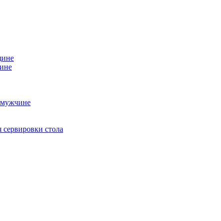
щине
чине
 мужчине
 сервировки стола