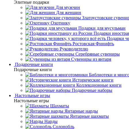
Элитные подарки
Для мужчин
Для женщин
Златоустовские сувени
Охотнику
Подарки для мусульман
Подарки иностра
Подарки че
Ростовская Финифть
Руководителю
Серебряные сувениры
Сувениры из янтаря
Подарочные книги
Подарочные книги
Библиотеки и мног
Исторические книги
Коллекционные книги
Подарочные наборы
Настольные игры
Настольные игры
Шахматы
Янтарные нарды
Янтарные шахматы
Нарды
Солонобль