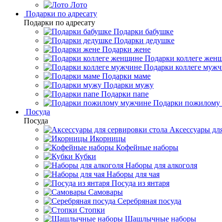
Лото
Подарки по адресату
Подарки по адресату
Подарки бабушке
Подарки дедушке
Подарки жене
Подарки коллеге жен
Подарки коллеге муж
Подарки маме
Подарки мужу
Подарки папе
Подарки пожилому
Посуда
Посуда
Аксессуары для
Икорницы
Кофейные наборы
Кубки
Наборы для алкоголя
Наборы для чая
Посуда из янтаря
Самовары
Серебряная посуда
Стопки
Шашлычные наборы