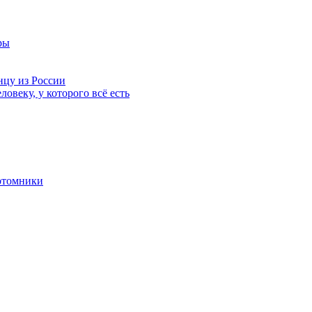
ры
нцу из России
ловеку, у которого всё есть
отомники